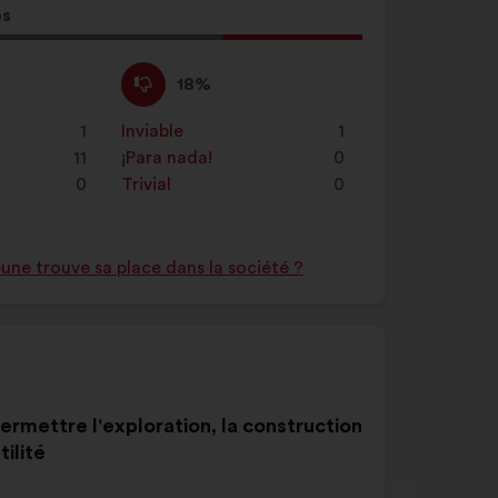
os
sta
En
Esta
18%
o:
contra
propuesta
:
se
1
Inviable
:
veces
1
ha
11
¡Para nada!
:
veces
0
calificado
0
Trivial
:
veces
0
como:
une trouve sa place dans la société ?
permettre l'exploration, la construction
ilité