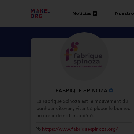
IR
Noticias
Nuestro
Abrir
Abrir
A
en
en
LA
DESCUBRE
Biografía:
una
una
PÁGINA
EL
nueva
nueva
DE
PERFIL
pestaña
pestaña
DE
INICIO
FABRIQUE
DE
SPINOZA
NOMBRE
FABRIQUE SPINOZA
MAKE.ORG
DE
La Fabrique Spinoza est le mouvement du
LA
bonheur citoyen, visant à placer le bonheur
ORGANIZACIÓN:
au cœur de notre société.
Sitio
https://www.fabriquespinoza.org/