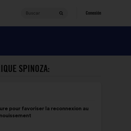
Buscar
Para
Conexión
Buscar
realizar
una
búsqueda,
tu
consulta
debe
tener
IQUE SPINOZA:
entre
3
y
140
caracteres.
Introdúcela
ture pour favoriser la reconnexion au
en
panouissement
el
campo