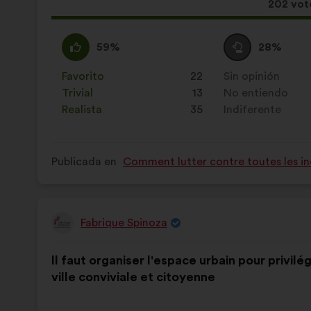
Esta
202 vot
propues
ha
A
Esta
Neutro
Esta
59%
28%
recibido
favor
propuesta
:
propuesta
:
se
se
Favorito
:
veces
22
Sin opinión
:
veces
ha
ha
Trivial
:
veces
13
No entiendo
:
veces
calificado
calificado
Realista
:
veces
35
Indiferente
:
veces
como:
como:
Publicada en
Comment lutter contre toutes les in
Fabrique Spinoza
Propuesta
de:
Contenido
Con
Il faut organiser l'espace urbain pour privil
de
el
ville conviviale et citoyenne
la
siguiente
propuesta:
reparto: