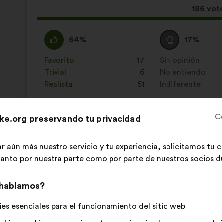
Esta
186 vot
propue
ha
A
Esta
Neutro
Esta
64%
17%
recibid
favor
propuesta
:
propuesta
:
se
se
Favorito
:
veces
17
Sin opinión
:
veces
ha
ha
Trivial
:
veces
6
No entiendo
:
veces
calificado
calificado
Realista
:
veces
51
Indiferente
:
veces
como:
como:
C
ke.org preservando tu privacidad
Publicada en
Quelles solutions pour que chaque je
ar aún más nuestro servicio y tu experiencia, solicitamos tu
 tanto por nuestra parte como por parte de nuestros socios du
Fabrique Spinoza
Propuesta
de:
Contenido
Con
 hablamos?
Il faut éclairer les choix d’orientation profe
de
el
stéréotypes.
es esenciales para el funcionamiento del sitio web
la
siguiente
propuesta:
reparto: