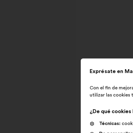
Exprésate en Ma
Con el fin de mejor
utilizar las cookies
¿De qué cookies
Técnicas:
cooki