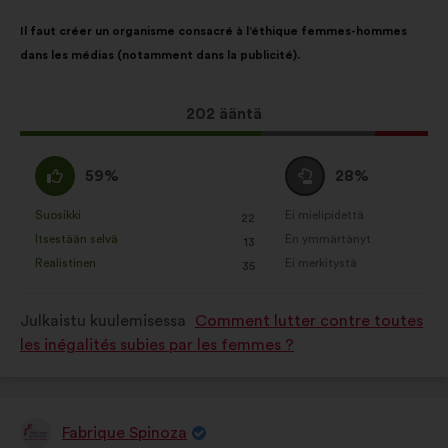
Ehdotuksen
Äänten
Il faut créer un organisme consacré à l’éthique femmes-hommes
sisältö:
jakautuminen:
dans les médias (notamment dans la publicité).
Tämä
202 ääntä
ehdotus
sai
samaa
Äänestä
59%
28%
ääniä
mieltä
tyhjää
seuraavasti:
:
:
Suosikki
Ei mielipidettä
:
kertaa
:
kertaa
22
Tätä
Tätä
Itsestään selvä
En ymmärtänyt
:
kertaa
:
kertaa
13
ehdotusta
ehdotusta
Realistinen
Ei merkitystä
:
kertaa
:
kertaa
35
on
on
luonnehdittu
luonnehdittu
Julkaistu kuulemisessa
Comment lutter contre toutes
seuraavasti:
seuraavasti:
les inégalités subies par les femmes ?
Fabrique Spinoza
Ehdotus