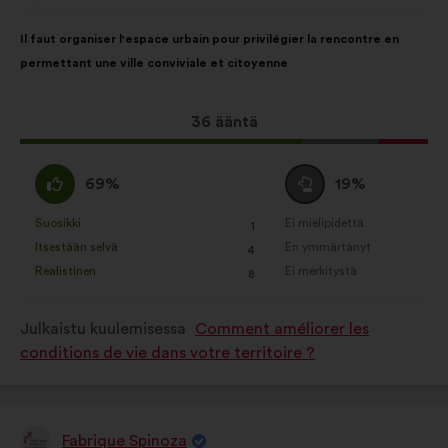
henkilöltä
Ehdotuksen
Äänten
Il faut organiser l'espace urbain pour privilégier la rencontre en
sisältö:
jakautuminen:
permettant une ville conviviale et citoyenne
Tämä
36 ääntä
ehdotus
sai
samaa
Äänestä
69%
19%
ääniä
mieltä
tyhjää
seuraavasti:
:
:
Suosikki
Ei mielipidettä
:
kertaa
:
kertaa
1
Tätä
Tätä
Itsestään selvä
En ymmärtänyt
:
kertaa
:
kertaa
4
ehdotusta
ehdotusta
Realistinen
Ei merkitystä
:
kertaa
:
kertaa
8
on
on
luonnehdittu
luonnehdittu
Julkaistu kuulemisessa
Comment améliorer les
seuraavasti:
seuraavasti:
conditions de vie dans votre territoire ?
Fabrique Spinoza
Ehdotus