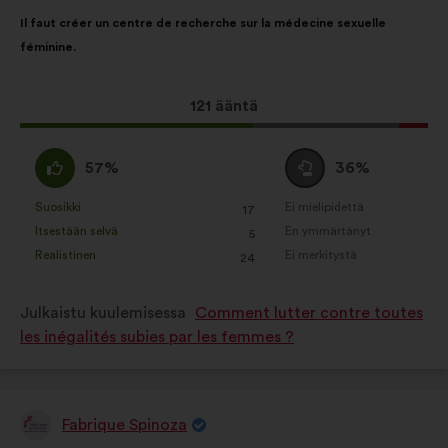
Ehdotuksen
Äänten
evästeet, jotka parantavat
Il faut créer un centre de recherche sur la médecine sexuelle
sisältö:
jakautuminen:
käyttökokemustasi selatessasi
féminine.
sivustoa
Statistiikkaan liittyvät evästeet:
Tämä
121 ääntä
evästeet, joiden avulla voidaan
ehdotus
analysoida kansalaiskuulemisia
sai
samaa
Äänestä
paremmin koostetusti
57%
36%
ääniä
mieltä
tyhjää
Sosiaaliseen mediaan liittyvät
seuraavasti:
:
:
Suosikki
Ei mielipidettä
:
kertaa
:
kertaa
17
Tätä
Tätä
evästeet:
evästeet, joilla pyrimme
Itsestään selvä
En ymmärtänyt
:
kertaa
:
kertaa
5
ehdotusta
ehdotusta
optimoimaan vaikutuksemme
Realistinen
Ei merkitystä
:
kertaa
:
kertaa
24
on
on
hyödyntämällä sosiaalista mediaa
luonnehdittu
luonnehdittu
Julkaistu kuulemisessa
Comment lutter contre toutes
seuraavasti:
seuraavasti:
les inégalités subies par les femmes ?
Fabrique Spinoza
Ehdotus
henkilöltä