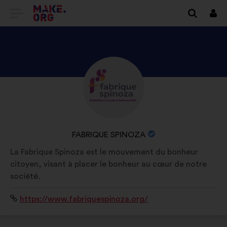
SIIRRY
Kirj
sisä
MAKE.ORGIN
KOTISIVULLE
TUTUSTU
Tietoa:
ORGANISAATION
FABRIQUE
SPINOZA
ORGANISAATION
FABRIQUE SPINOZA
PROFIILIIN
NIMI:
La Fabrique Spinoza est le mouvement du bonheur
citoyen, visant à placer le bonheur au cœur de notre
société.
Verkkosivusto:
https://www.fabriquespinoza.org/