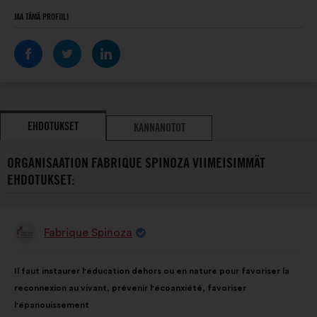
JAA TÄMÄ PROFIILI
EHDOTUKSET
KANNANOTOT
ORGANISAATION FABRIQUE SPINOZA VIIMEISIMMÄT
EHDOTUKSET:
Fabrique Spinoza
Ehdotus
henkilöltä
Ehdotuksen
Äänten
Il faut instaurer l'éducation dehors ou en nature pour favoriser la
sisältö:
jakautuminen:
reconnexion au vivant, prévenir l'écoanxiété, favoriser
l'épanouissement