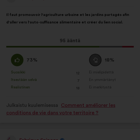
henkilöltä
Ehdotuksen
Äänten
Il faut promouvoir l'agriculture urbaine et les jardins partagés afin
sisältö:
jakautuminen:
d'aller vers l'auto-suffisance alimentaire et créer du lien social.
Tämä
95 ääntä
ehdotus
sai
samaa
Äänestä
73%
18%
ääniä
mieltä
tyhjää
seuraavasti:
:
:
Suosikki
Ei mielipidettä
:
kertaa
:
kertaa
12
Tätä
Tätä
Itsestään selvä
En ymmärtänyt
:
kertaa
:
kertaa
7
ehdotusta
ehdotusta
Realistinen
Ei merkitystä
:
kertaa
:
kertaa
18
on
on
luonnehdittu
luonnehdittu
Julkaistu kuulemisessa
Comment améliorer les
seuraavasti:
seuraavasti:
conditions de vie dans votre territoire ?