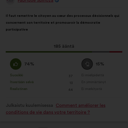
Fabrique Spinoza
Ehdotus
henkilöltä
Ehdotuksen
Äänten
Il faut remettre le citoyen au cœur des processus décisionnels qui
sisältö:
jakautuminen:
concernent son territoire et promouvoir la démocratie
participative
Tämä
185 ääntä
ehdotus
sai
samaa
Äänestä
74%
15%
ääniä
mieltä
tyhjää
seuraavasti:
:
:
Suosikki
Ei mielipidettä
:
kertaa
:
kertaa
37
Tätä
Tätä
Itsestään selvä
En ymmärtänyt
:
kertaa
:
kertaa
13
ehdotusta
ehdotusta
Realistinen
Ei merkitystä
:
kertaa
:
kertaa
44
on
on
luonnehdittu
luonnehdittu
Julkaistu kuulemisessa
Comment améliorer les
seuraavasti:
seuraavasti:
conditions de vie dans votre territoire ?