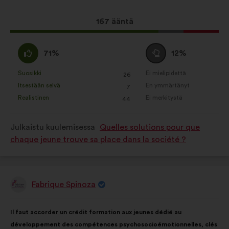
Tämä
167 ääntä
ehdotus
sai
samaa
Äänestä
71%
12%
ääniä
mieltä
tyhjää
seuraavasti:
:
:
Suosikki
Ei mielipidettä
:
kertaa
:
kertaa
26
Tätä
Tätä
Itsestään selvä
En ymmärtänyt
:
kertaa
:
kertaa
7
ehdotusta
ehdotusta
Realistinen
Ei merkitystä
:
kertaa
:
kertaa
44
on
on
luonnehdittu
luonnehdittu
Julkaistu kuulemisessa
Quelles solutions pour que
seuraavasti:
seuraavasti:
chaque jeune trouve sa place dans la société ?
Fabrique Spinoza
Ehdotus
henkilöltä
Ehdotuksen
Äänten
Il faut accorder un crédit formation aux jeunes dédié au
sisältö:
jakautuminen:
développement des compétences psychosocioémotionnelles, clés