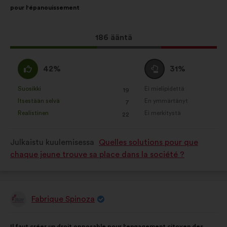
pour l'épanouissement
Tämä
186 ääntä
ehdotus
sai
samaa
Äänestä
42%
31%
ääniä
mieltä
tyhjää
seuraavasti:
:
:
Suosikki
Ei mielipidettä
:
kertaa
:
kertaa
19
Tätä
Tätä
Itsestään selvä
En ymmärtänyt
:
kertaa
:
kertaa
7
ehdotusta
ehdotusta
Realistinen
Ei merkitystä
:
kertaa
:
kertaa
22
on
on
luonnehdittu
luonnehdittu
Julkaistu kuulemisessa
Quelles solutions pour que
seuraavasti:
seuraavasti:
chaque jeune trouve sa place dans la société ?
Fabrique Spinoza
Ehdotus
henkilöltä
Ehdotuksen
Äänten
Il faut créer un droit opposable pour l'engagement citoyen des