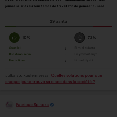
sisältö:
jakautuminen:
jeunes salariés sur leur temps de travail afin de générer du sens
Tämä
29 ääntä
ehdotus
sai
samaa
Äänestä
10%
72%
ääniä
mieltä
tyhjää
seuraavasti:
:
:
Suosikki
Ei mielipidettä
:
kertaa
:
kertaa
3
Tätä
Tätä
Itsestään selvä
En ymmärtänyt
:
kertaa
:
kertaa
1
ehdotusta
ehdotusta
Realistinen
Ei merkitystä
:
kertaa
:
kertaa
2
on
on
luonnehdittu
luonnehdittu
Julkaistu kuulemisessa
Quelles solutions pour que
seuraavasti:
seuraavasti:
chaque jeune trouve sa place dans la société ?
Fabrique Spinoza
Ehdotus
henkilöltä
Ehdotuksen
Äänten