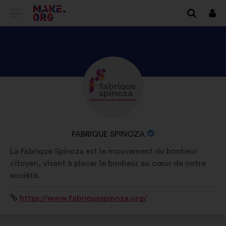
ALLER
Se
conn
À
L'ACCUEIL
DU
DÉCOUVREZ
Biographie
SITE
:
LE
MAKE.ORG
PROFIL
DE
NOM
FABRIQUE SPINOZA
FABRIQUE
DE
La Fabrique Spinoza est le mouvement du bonheur
SPINOZA
L'ORGANISATION
citoyen, visant à placer le bonheur au cœur de notre
:
société.
Site
https://www.fabriquespinoza.org/
Internet
: