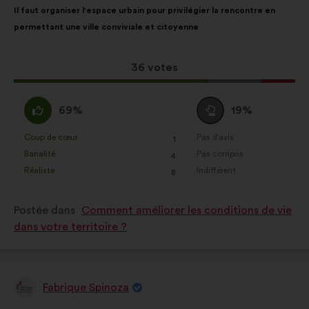
Contenu
Avec
Il faut organiser l'espace urbain pour privilégier la rencontre en
de
pour
permettant une ville conviviale et citoyenne
la
répartition
proposition
:
:
Cette
36 votes
proposition
a
D'accord
Vote
69%
19%
récolté
:
neutre
:
:
Coup de cœur
Pas d'avis
:
fois
:
fois
1
Cette
Cette
Banalité
Pas compris
:
fois
:
fois
4
proposition
proposition
Réaliste
Indifférent
:
fois
:
fois
8
a
a
été
été
Postée dans
Comment améliorer les conditions de vie
qualifiée
qualifiée
dans votre territoire ?
en
en
:
:
Fabrique Spinoza
Proposition
de