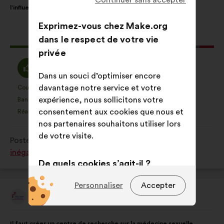
de
pour
l’influence des stéréotypes.
la
répartition
proposition
:
Exprimez-vous chez Make.org
:
Cette
514 votes
dans le respect de votre vie
proposition
privée
a
D'accord
Vote
78%
15%
récolté
Dans un souci d’optimiser encore
:
neutre
:
davantage notre service et votre
:
Coup de cœur
Pas d'avis
:
fois
:
fois
70
Cette
Cette
expérience, nous sollicitons votre
Banalité
Pas compris
:
fois
:
fois
33
proposition
proposition
consentement aux cookies que nous et
Réaliste
Indifférent
:
fois
:
fois
142
a
a
nos partenaires souhaitons utiliser lors
été
été
de votre visite.
Postée dans
Comment lutter contre toutes les
qualifiée
qualifiée
inégalités subies par les femmes ?
en
en
De quels cookies s’agit-il ?
:
:
Techniques :
des cookies
Personnaliser
Accepter
indispensables pour faire
Fabrique Spinoza
Proposition
de
fonctionner le site
:
Contenu
Avec
Il faut créer un centre de recherche sur la médecine sexuelle