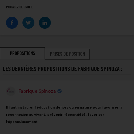
PARTAGEZ CE PROFIL
PROPOSITIONS
PRISES DE POSITION
LES DERNIÈRES PROPOSITIONS DE FABRIQUE SPINOZA :
Fabrique Spinoza
Proposition
de
:
Contenu
Avec
Il faut instaurer l'éducation dehors ou en nature pour favoriser la
de
pour
reconnexion au vivant, prévenir l'écoanxiété, favoriser
la
répartition
l'épanouissement
proposition
:
: