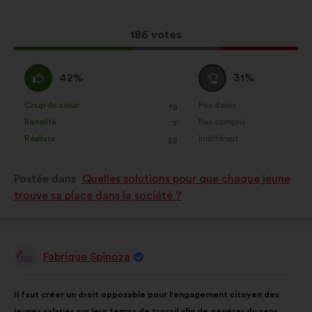
proposition
:
:
Cette
186 votes
proposition
a
D'accord
Vote
42%
31%
récolté
:
neutre
:
:
Coup de cœur
Pas d'avis
:
fois
:
fois
19
Cette
Cette
Banalité
Pas compris
:
fois
:
fois
7
proposition
proposition
Réaliste
Indifférent
:
fois
:
fois
22
a
a
été
été
Postée dans
Quelles solutions pour que chaque jeune
qualifiée
qualifiée
trouve sa place dans la société ?
en
en
:
:
Fabrique Spinoza
Proposition
de
:
Contenu
Avec
Il faut créer un droit opposable pour l'engagement citoyen des
de
pour
jeunes salariés sur leur temps de travail afin de générer du sens