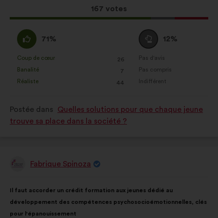
Cette
167 votes
proposition
a
D'accord
Vote
71%
12%
récolté
:
neutre
:
:
Coup de cœur
Pas d'avis
:
fois
:
fois
26
Cette
Cette
Banalité
Pas compris
:
fois
:
fois
7
proposition
proposition
Réaliste
Indifférent
:
fois
:
fois
44
a
a
été
été
Postée dans
Quelles solutions pour que chaque jeune
qualifiée
qualifiée
trouve sa place dans la société ?
en
en
:
:
Fabrique Spinoza
Proposition
de
:
Contenu
Avec
Il faut accorder un crédit formation aux jeunes dédié au
de
pour
développement des compétences psychosocioémotionnelles, clés
la
répartition
pour l'épanouissement