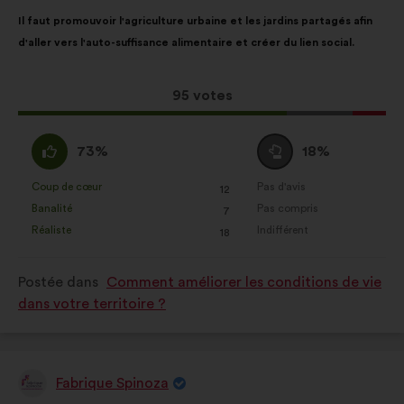
:
Contenu
Avec
Il faut promouvoir l'agriculture urbaine et les jardins partagés afin
de
pour
d'aller vers l'auto-suffisance alimentaire et créer du lien social.
la
répartition
proposition
:
:
Cette
95 votes
proposition
a
D'accord
Vote
73%
18%
récolté
:
neutre
:
:
Coup de cœur
Pas d'avis
:
fois
:
fois
12
Cette
Cette
Banalité
Pas compris
:
fois
:
fois
7
proposition
proposition
Réaliste
Indifférent
:
fois
:
fois
18
a
a
été
été
Postée dans
Comment améliorer les conditions de vie
qualifiée
qualifiée
dans votre territoire ?
en
en
:
:
Fabrique Spinoza
Proposition
de