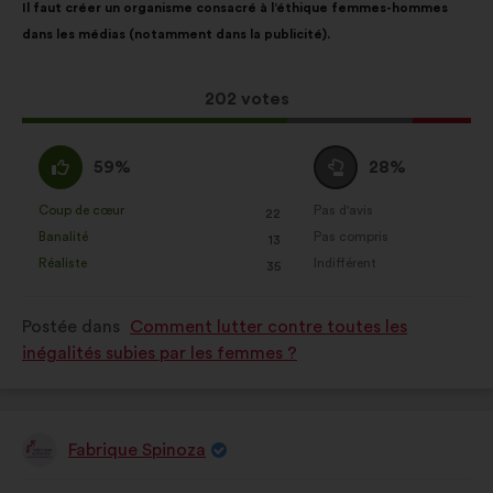
Il faut créer un organisme consacré à l’éthique femmes-hommes
de
pour
dans les médias (notamment dans la publicité).
la
répartition
proposition
:
:
Cette
202 votes
proposition
a
D'accord
Vote
59%
28%
récolté
:
neutre
:
:
Coup de cœur
Pas d'avis
:
fois
:
fois
22
Cette
Cette
Banalité
Pas compris
:
fois
:
fois
13
proposition
proposition
Réaliste
Indifférent
:
fois
:
fois
35
a
a
été
été
Postée dans
Comment lutter contre toutes les
qualifiée
qualifiée
inégalités subies par les femmes ?
en
en
:
:
Fabrique Spinoza
Proposition
de
: