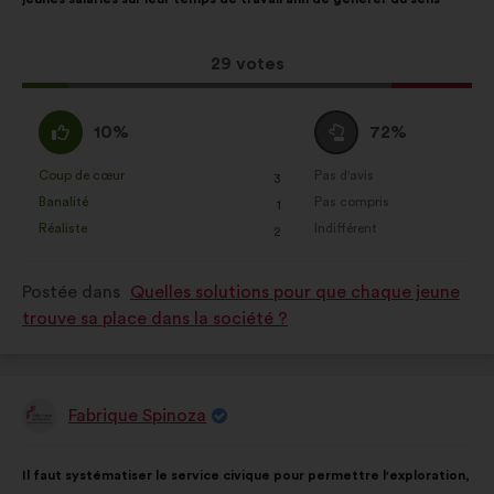
la
répartition
proposition
:
:
Cette
29 votes
proposition
a
D'accord
Vote
10%
72%
récolté
:
neutre
:
:
Coup de cœur
Pas d'avis
:
fois
:
fois
3
Cette
Cette
Banalité
Pas compris
:
fois
:
fois
1
proposition
proposition
Réaliste
Indifférent
:
fois
:
fois
2
a
a
été
été
Postée dans
Quelles solutions pour que chaque jeune
qualifiée
qualifiée
trouve sa place dans la société ?
en
en
:
:
Fabrique Spinoza
Proposition
de
:
Contenu
Avec
Il faut systématiser le service civique pour permettre l'exploration,
de
pour