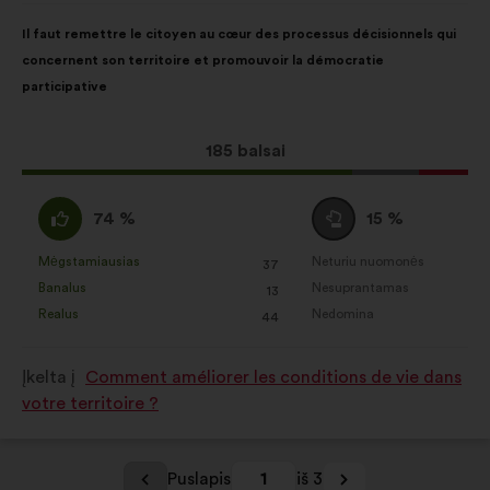
Pasiūlymo
Balsai
Il faut remettre le citoyen au cœur des processus décisionnels qui
turinys:
pasiskirstė
concernent son territoire et promouvoir la démocratie
taip:
participative
Dėl
185 balsai
šio
pasiūlymo
Pritariu
Susilaikau
74 %
15 %
gauta:
:
:
Mėgstamiausias
Neturiu nuomonės
:
kartų
:
kartų
37
Šis
Šis
Banalus
Nesuprantamas
:
kartų
:
kartų
13
pasiūlymas
pasiūlymas
Realus
Nedomina
:
kartų
:
kartų
44
įvertintas
įvertintas
taip:
taip:
Įkelta į
Comment améliorer les conditions de vie dans
votre territoire ?
Puslapis
1
iš 3