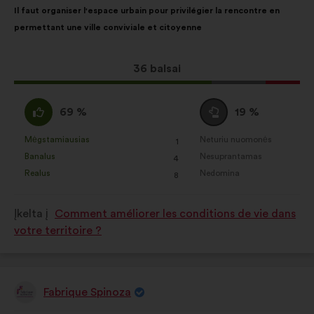
Pasiūlymo
Balsai
Il faut organiser l'espace urbain pour privilégier la rencontre en
turinys:
pasiskirstė
permettant une ville conviviale et citoyenne
taip:
Dėl
36 balsai
šio
pasiūlymo
Pritariu
Susilaikau
69 %
19 %
gauta:
:
:
Mėgstamiausias
Neturiu nuomonės
:
kartų
:
kartų
1
Šis
Šis
Banalus
Nesuprantamas
:
kartų
:
kartų
4
pasiūlymas
pasiūlymas
Realus
Nedomina
:
kartų
:
kartų
8
įvertintas
įvertintas
taip:
taip:
Įkelta į
Comment améliorer les conditions de vie dans
votre territoire ?
Fabrique Spinoza
Pasiūlymas: