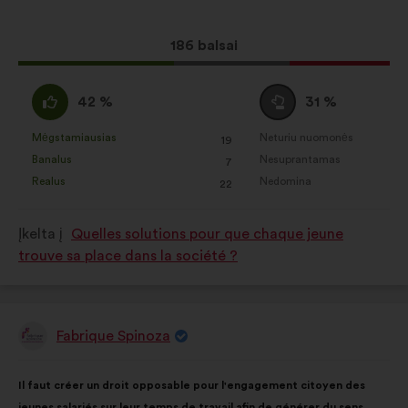
Dėl
186 balsai
šio
pasiūlymo
Pritariu
Susilaikau
42 %
31 %
gauta:
:
:
Mėgstamiausias
Neturiu nuomonės
:
kartų
:
kartų
19
Šis
Šis
Banalus
Nesuprantamas
:
kartų
:
kartų
7
pasiūlymas
pasiūlymas
Realus
Nedomina
:
kartų
:
kartų
22
įvertintas
įvertintas
taip:
taip:
Įkelta į
Quelles solutions pour que chaque jeune
trouve sa place dans la société ?
Fabrique Spinoza
Pasiūlymas:
Pasiūlymo
Balsai
Il faut créer un droit opposable pour l'engagement citoyen des
turinys:
pasiskirstė
jeunes salariés sur leur temps de travail afin de générer du sens