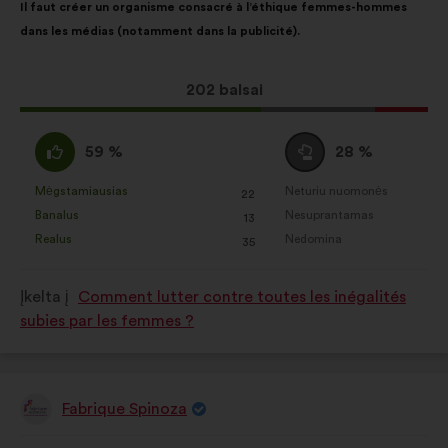
Il faut créer un organisme consacré à l’éthique femmes-hommes
turinys:
pasiskirstė
dans les médias (notamment dans la publicité).
taip:
Dėl
202 balsai
šio
pasiūlymo
Pritariu
Susilaikau
59 %
28 %
gauta:
:
:
Mėgstamiausias
Neturiu nuomonės
:
kartų
:
kartų
22
Šis
Šis
Banalus
Nesuprantamas
:
kartų
:
kartų
13
pasiūlymas
pasiūlymas
Realus
Nedomina
:
kartų
:
kartų
35
įvertintas
įvertintas
taip:
taip:
Įkelta į
Comment lutter contre toutes les inégalités
subies par les femmes ?
Fabrique Spinoza
Pasiūlymas: