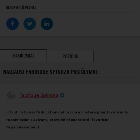
BENDRINTI ŠĮ PROFILĮ
PASIŪLYMAI
POZICIJA
NAUJAUSI FABRIQUE SPINOZA PASIŪLYMAI:
Fabrique Spinoza
Pasiūlymas:
Pasiūlymo
Balsai
Il faut instaurer l'éducation dehors ou en nature pour favoriser la
turinys:
pasiskirstė
reconnexion au vivant, prévenir l'écoanxiété, favoriser
taip:
l'épanouissement