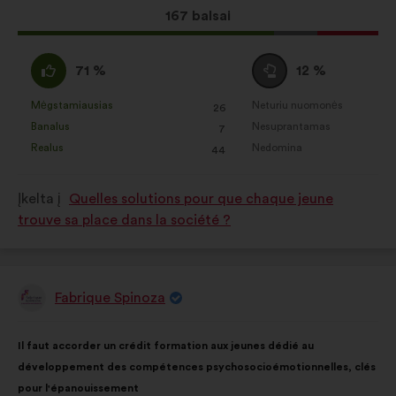
Dėl
167 balsai
šio
pasiūlymo
Pritariu
Susilaikau
71 %
12 %
gauta:
:
:
Mėgstamiausias
Neturiu nuomonės
:
kartų
:
kartų
26
Šis
Šis
Banalus
Nesuprantamas
:
kartų
:
kartų
7
pasiūlymas
pasiūlymas
Realus
Nedomina
:
kartų
:
kartų
44
įvertintas
įvertintas
taip:
taip:
Įkelta į
Quelles solutions pour que chaque jeune
trouve sa place dans la société ?
Fabrique Spinoza
Pasiūlymas:
Pasiūlymo
Balsai
Il faut accorder un crédit formation aux jeunes dédié au
turinys:
pasiskirstė
développement des compétences psychosocioémotionnelles, clés
taip:
pour l'épanouissement