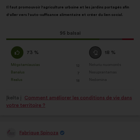
Pasiūlymo
Balsai
Il faut promouvoir l'agriculture urbaine et les jardins partagés afin
turinys:
pasiskirstė
d'aller vers l'auto-suffisance alimentaire et créer du lien social.
taip:
Dėl
95 balsai
šio
pasiūlymo
Pritariu
Susilaikau
73 %
18 %
gauta:
:
:
Mėgstamiausias
Neturiu nuomonės
:
kartų
:
kartų
12
Šis
Šis
Banalus
Nesuprantamas
:
kartų
:
kartų
7
pasiūlymas
pasiūlymas
Realus
Nedomina
:
kartų
:
kartų
18
įvertintas
įvertintas
taip:
taip:
Įkelta į
Comment améliorer les conditions de vie dans
votre territoire ?
Fabrique Spinoza
Pasiūlymas: