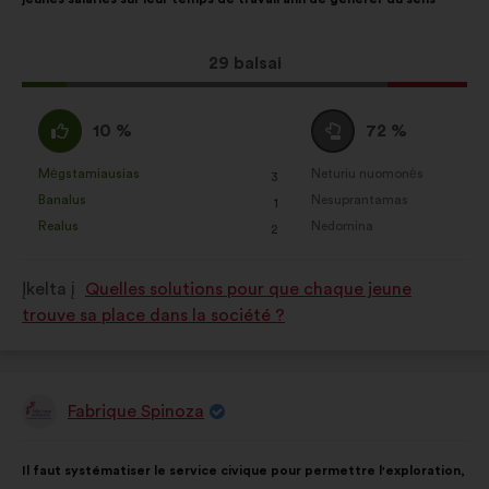
taip:
Dėl
29 balsai
šio
pasiūlymo
Pritariu
Susilaikau
10 %
72 %
gauta:
:
:
Mėgstamiausias
Neturiu nuomonės
:
kartų
:
kartų
3
Šis
Šis
Banalus
Nesuprantamas
:
kartų
:
kartų
1
pasiūlymas
pasiūlymas
Realus
Nedomina
:
kartų
:
kartų
2
įvertintas
įvertintas
taip:
taip:
Įkelta į
Quelles solutions pour que chaque jeune
trouve sa place dans la société ?
Fabrique Spinoza
Pasiūlymas:
Pasiūlymo
Balsai
Il faut systématiser le service civique pour permettre l'exploration,
turinys:
pasiskirstė