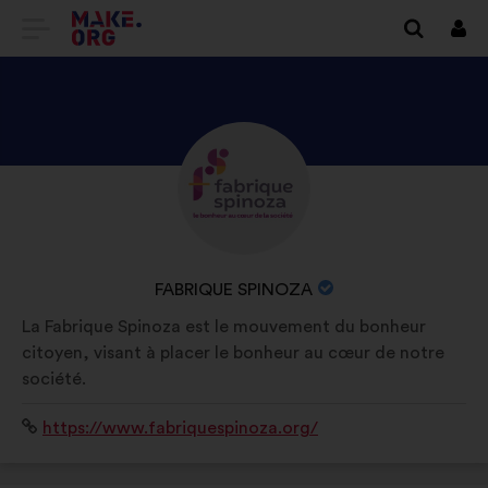
EITI
Prisi
Į
PAGRINDINĮ
MAKE.ORG
PATIKRINKITE
Biografija:
PUSLAPĮ
FABRIQUE
SPINOZA
PROFILĮ
ORGANIZACIJOS
FABRIQUE SPINOZA
PAVADINIMAS:
La Fabrique Spinoza est le mouvement du bonheur
citoyen, visant à placer le bonheur au cœur de notre
société.
Interneto
https://www.fabriquespinoza.org/
svetainė: