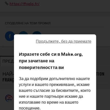
Уебсайт:
https://ffvelo.fr/
club, entre adultes ou dans les écoles françaises de
vélo.
СПОДЕЛЯНЕ НА ТОЗИ ПРОФИЛ
Продължете, без да приемате
Изразете себе си в Make.org,
при зачитане на
ПРЕДЛОЖЕНИЯ
ЗАЕМАНЕ НА ПОЗИЦИЯ
поверителността ви
НАЙ-НОВИТЕ ПРЕДЛОЖЕНИЯ ОТ FÉDÉRATION
За да подобрим допълнително нашите
FRANÇAISE DE CYCLOTOURISME :
услуги и вашето преживяване, искаме
вашето съгласие за бисквитките, които
ние и нашите партньори искаме да
Fédération Française De Cyclotourisme
Предложение
използваме по време на вашето
от:
Съдържание
Като
посещение.