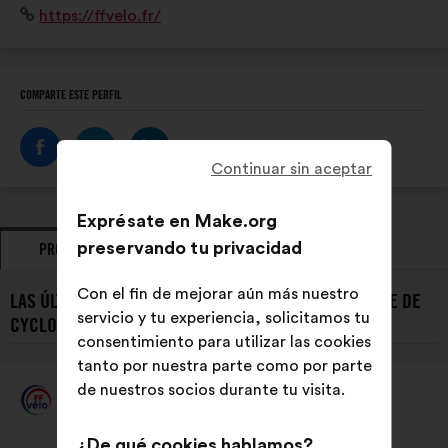
Sitio
https://ffvelo.fr/
club, entre adultes ou dans les écoles françaises de
web:
vélo.
COMPARTE ESTE PERFIL
Continuar sin aceptar
Exprésate en Make.org
preservando tu privacidad
PROPUESTAS
POSICIONAMIENTOS
Con el fin de mejorar aún más nuestro
LAS ÚLTIMAS PROPUESTAS DE FÉDÉRATION FRANÇAISE DE
servicio y tu experiencia, solicitamos tu
CYCLOTOURISME:
consentimiento para utilizar las cookies
tanto por nuestra parte como por parte
de nuestros socios durante tu visita.
Fédération Française De Cyclotourisme
Propuesta
de:
Contenido
Con
¿De qué cookies hablamos?