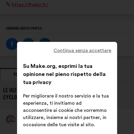
Sito
https://ffvelo.fr/
club, entre adultes ou dans les écoles françaises de
Internet:
vélo.
CONDIVIDI QUESTO PROFILO
Continua senza accettare
Su Make.org, esprimi la tua
opinione nel pieno rispetto della
PROPOSTE
PRESE DI POSIZIONE
tua privacy
LE ULTIME PROPOSTE DI FÉDÉRATION FRANÇAISE DE
Per migliorare il nostro servizio e la tua
CYCLOTOURISME:
esperienza, ti invitiamo ad
acconsentire ai cookie che vorremmo
utilizzare, insieme ai nostri partner, in
Fédération Française De Cyclotourisme
Proposta
occasione delle tue visite al sito.
di:
Contenuto
Così