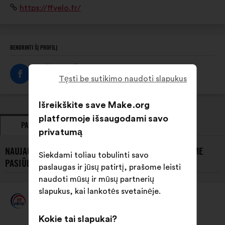
Interneto
https://ffvelo.fr/
club, entre adultes ou dans les écoles françaises de
svetainė:
vélo.
BENDRINTI ŠĮ PROFILĮ
Tęsti be sutikimo naudoti slapukus
Išreikškite save Make.org
platformoje išsaugodami savo
PASIŪLYMAI
POZICIJA
privatumą
NAUJAUSI FÉDÉRATION FRANÇAISE DE CYCLOTOURISME
Siekdami toliau tobulinti savo
PASIŪLYMAI:
paslaugas ir jūsų patirtį, prašome leisti
naudoti mūsų ir mūsų partnerių
slapukus, kai lankotės svetainėje.
Fédération Française De Cyclotourisme
Pasiūlymas:
Kokie tai slapukai?
Pasiūlymo
Balsai