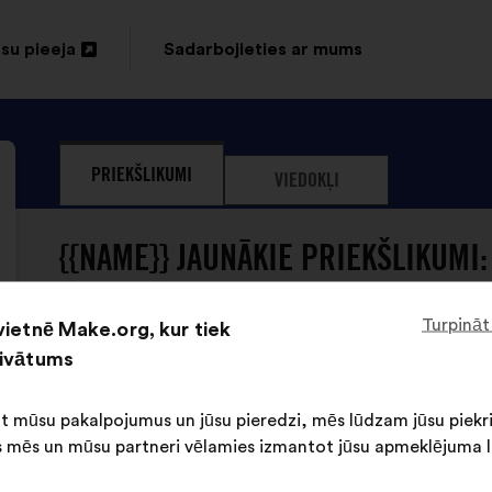
su pieeja
Sadarbojieties ar mums
vērt
unā
nē
PRIEKŠLIKUMI
VIEDOKĻI
{{NAME}} JAUNĀKIE PRIEKŠLIKUMI:
Turpināt
vietnē Make.org, kur tiek
Fédération Française De Cyclotourisme
rivātums
Priekšlikumu
iesniedza:
Priekšlikuma
Sadalījums
Il faut que, pour tous, bouger rime avec santé
saturs:
ir
ot mūsu pakalpojumus un jūsu pieredzi, mēs lūdzam jūsu piekr
comme se régaler parce qu’à vélo tout est 
šāds:
 mēs un mūsu partneri vēlamies izmantot jūsu apmeklējuma l