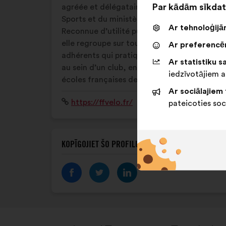
Par kādām sīkdat
agréée et délégataire du ministère des
Sports et du ministère du Tourisme.
Ar tehnoloģijām
Reconnue d’utilité publique depuis 1978,
elle regroupe sur tout le territoire 110 000
Ar preferencēm
adhérents qui pratiquent le vélo seuls ou
Ar statistiku sa
au sein d’un club, entre adultes ou dans les
iedzīvotājiem a
écoles françaises de vélo.
Ar sociālajiem 
Interneta
https://ffvelo.fr/
pateicoties soc
vietne:
KOPĪGOJIET ŠO PROFILU