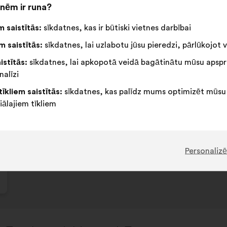
Šis
566 bals
nēm ir runa?
priekšl
saņēma
 saistītās:
sīkdatnes, kas ir būtiski vietnes darbībai
Piekrītu
Šis
Neitrāls
Šis
54%
30%
:
priekšlikums
balsojums
priekšlikums
 saistītās:
sīkdatnes, lai uzlabotu jūsu pieredzi, pārlūkojot v
tika
:
tika
Favorīts
:
reize(-
64
Nav viedokļa
:
reize(-
istītās:
sīkdatnes, lai apkopotā veidā bagātinātu mūsu apspr
kvalificēts
kvalificēts
s)
Nepieciešams
:
reize(-
53
s)
Nesaprotams
:
reize(-
nalīzi
kā:
kā:
s)
Reālistisks
:
reize(-
61
s)
Man vienalga
:
reize(-
tīkliem saistītās:
sīkdatnes, kas palīdz mums optimizēt mūsu
s)
s)
iālajiem tīkliem
Iesniegts
Comment favoriser la pratique sportive d
Personalizē