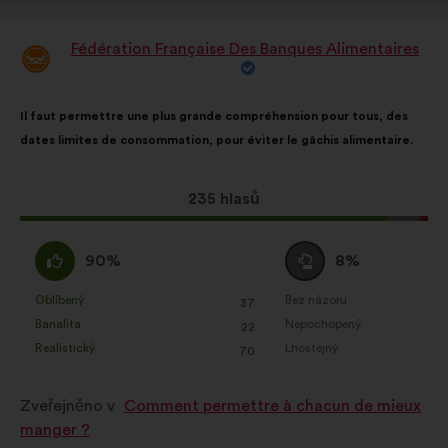
Fédération Française Des Banques Alimentaires
Návrh:
Obsah
S
Il faut permettre une plus grande compréhension pour tous, des
návrhu:
distribucí:
dates limites de consommation, pour éviter le gâchis alimentaire.
Tento
235 hlasů
návrh
získal:
Souhlasím
Neutrální
90%
8%
:
hlas
:
Oblíbený
Bez názoru
:
krát
:
krát
37
Tento
Tento
Banalita
Nepochopený
:
krát
:
krát
22
návrh
návrh
Realistický
Lhostejný
:
krát
:
krát
70
byl
byl
kvalifikován:
kvalifikován:
Zveřejněno v
Comment permettre à chacun de mieux
manger ?