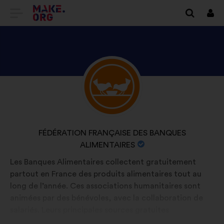
PŘEJÍT
Přihl
se
NA
DOMOVSKOU
STRÁNKU
SEZNAM
Životopis:
MAKE.ORG
SE
PROFILEM
UŽIVATELE/UŽIVATELKY
NÁZEV
FÉDÉRATION FRANÇAISE DES BANQUES
FÉDÉRATION
ORGANIZACE:
ALIMENTAIRES
FRANÇAISE
Les Banques Alimentaires collectent gratuitement
DES
partout en France des produits alimentaires tout au
BANQUES
long de l’année. Ces associations humanitaires sont
ALIMENTAIRES
animées par des bénévoles, avec la collaboration de
salariés. Leurs principales sources gratuites
d’approvisionnement sont l’industrie agroalimentaire,