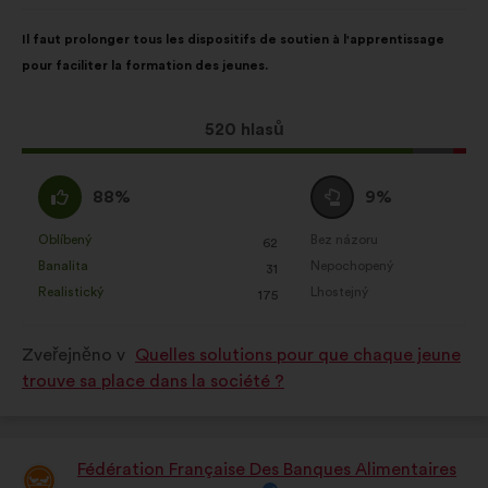
Obsah
S
Il faut prolonger tous les dispositifs de soutien à l'apprentissage
návrhu:
distribucí:
pour faciliter la formation des jeunes.
Tento
520 hlasů
návrh
získal:
Souhlasím
Neutrální
88%
9%
:
hlas
:
Oblíbený
Bez názoru
:
krát
:
krát
62
Tento
Tento
Banalita
Nepochopený
:
krát
:
krát
31
návrh
návrh
Realistický
Lhostejný
:
krát
:
krát
175
byl
byl
kvalifikován:
kvalifikován:
Zveřejněno v
Quelles solutions pour que chaque jeune
trouve sa place dans la société ?
Fédération Française Des Banques Alimentaires
Návrh: