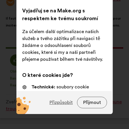
Návrh:
Vyjadřuj se na Make.org s
Obsah
S
respektem ke tvému soukromí
Il faut généraliser les dispositifs "pass région / département" pour
návrhu:
distribucí:
inciter et faciliter l'engagement des jeunes auprès d'associations.
Za účelem další optimalizace našich
služeb a tvého zážitku při navigaci tě
Tento
178 hlasů
žádáme o odsouhlasení souborů
návrh
cookies, které si my a naši partneři
získal:
Souhlasím
Neutrální
přejeme používat během tvé návštěvy.
62%
24%
:
hlas
:
Oblíbený
Bez názoru
:
krát
:
krát
24
O které cookies jde?
Tento
Tento
Banalita
Nepochopený
:
krát
:
krát
5
návrh
návrh
Realistický
Lhostejný
:
krát
:
krát
36
Technické:
soubory cookie
byl
byl
nezbytné pro fungování webové
kvalifikován:
kvalifikován:
stránky
Zveřejněno v
Quelles solutions pour que chaque jeune
Přizpůsobit
Přijmout
trouve sa place dans la société ?
Preferenční:
soubory cookie pro
zlepšení tvého zážitku při
procházení webu