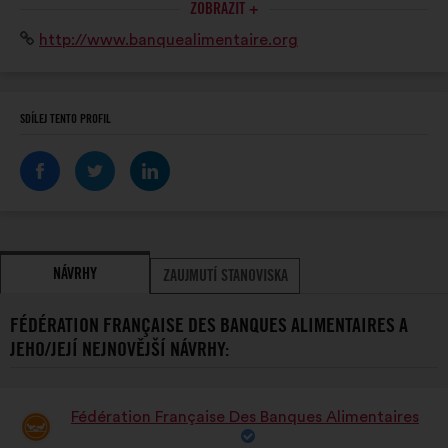
ZOBRAZIT +
la grande distribution, l’Union européenne, le grand
Internetová
http://www.banquealimentaire.org
public.
stránka:
SDÍLEJ TENTO PROFIL
NÁVRHY
ZAUJMUTÍ STANOVISKA
FÉDÉRATION FRANÇAISE DES BANQUES ALIMENTAIRES A
JEHO/JEJÍ NEJNOVĚJŠÍ NÁVRHY:
Fédération Française Des Banques Alimentaires
Návrh: