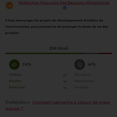
Fédération Française Des Banques Alimentaires
Statistické:
soubory cookie k
Návrh:
obohacení analýzy našich
Obsah
S
občanských konzultací souhrnným
Il faut encourager les projets de développement d’ateliers de
návrhu:
distribucí:
způsobem
transformation, pour permettre de prolonger la durée de vie des
Sociální sítě:
soubory cookie, které
produits.
nám pomáhají optimalizovat náš
dopad prostřednictvím sociálních
Tento
296 hlasů
sítí
návrh
získal:
Souhlasím
Neutrální
74%
14%
:
hlas
:
Oblíbený
Bez názoru
:
krát
:
krát
33
Tento
Tento
Banalita
Nepochopený
:
krát
:
krát
14
návrh
návrh
Realistický
Lhostejný
:
krát
:
krát
74
byl
byl
kvalifikován:
kvalifikován:
Zveřejněno v
Comment permettre à chacun de mieux
manger ?