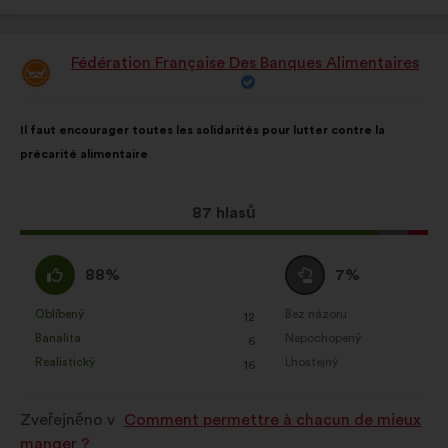
Fédération Française Des Banques Alimentaires
Návrh:
Obsah
S
Il faut encourager toutes les solidarités pour lutter contre la
návrhu:
distribucí:
précarité alimentaire
Tento
87 hlasů
návrh
získal:
Souhlasím
Neutrální
88%
7%
:
hlas
:
Oblíbený
Bez názoru
:
krát
:
krát
12
Tento
Tento
Banalita
Nepochopený
:
krát
:
krát
6
návrh
návrh
Realistický
Lhostejný
:
krát
:
krát
16
byl
byl
kvalifikován:
kvalifikován:
Zveřejněno v
Comment permettre à chacun de mieux
manger ?