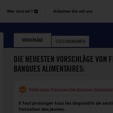
Wer sind wir?
Arbeiten Sie mit uns
In
einem
neuen
VORSCHLÄGE
STELLUNGNAHMEN
Reiter
öffnen
DIE NEUESTEN VORSCHLÄGE VON F
BANQUES ALIMENTAIRES:
Fédération Française Des Banques Alimentai
Vorschlag
von:
Inhalt
Mit
Il faut prolonger tous les dispositifs de souti
des
folgender
formation des jeunes.
Vorschlags:
Aufteilung: