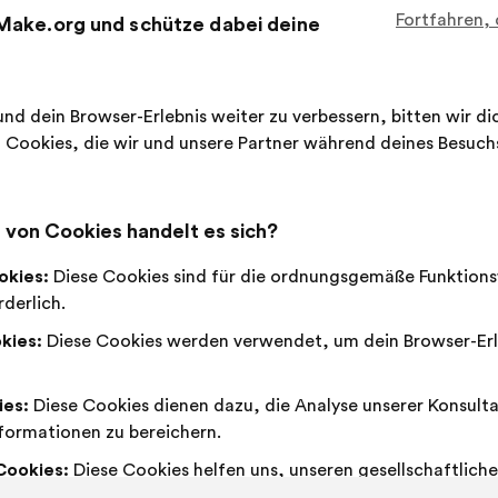
Vorschlags:
Aufteilung:
Fortfahren,
Make.org und schütze dabei deine
Dieser
178 Stim
Vorschla
erhielt:
nd dein Browser-Erlebnis weiter zu verbessern, bitten wir d
Ich
Dieser
Neutral
Dieser
62 %
24 %
Cookies, die wir und unsere Partner während deines Besuc
stimme
Vorschlag
:
Vorschlag
zu
wurde
wurde
Favorit
:
mal
24
Keine Meinung
:
mal
:
eingeordnet
eingeordnet
Nebensächlich
:
mal
5
Nicht verstande
:
mal
in:
in:
Machbar
:
mal
36
Gleichgültig
:
mal
von Cookies handelt es sich?
okies:
Diese Cookies sind für die ordnungsgemäße Funktions
derlich.
Geschrieben in
Quelles solutions pour que chaque 
kies:
Diese Cookies werden verwendet, um dein Browser-Erl
ies:
Diese Cookies dienen dazu, die Analyse unserer Konsult
Fédération Française Des Banques Alimentai
Vorschlag
formationen zu bereichern.
von:
Inhalt
Mit
Il faut encourager les projets de développe
Cookies:
Diese Cookies helfen uns, unseren gesellschaftliche
des
folgender
pour permettre de prolonger la durée de vie
erke zu verstärken.