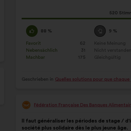
Dieser
520 Stim
Vorschla
erhielt:
Ich
Dieser
Neutral
Dieser
88 %
9 %
stimme
Vorschlag
:
Vorschlag
zu
wurde
wurde
Favorit
:
mal
62
Keine Meinung
:
mal
:
eingeordnet
eingeordnet
Nebensächlich
:
mal
31
Nicht verstande
:
mal
in:
in:
Machbar
:
mal
175
Gleichgültig
:
mal
Geschrieben in
Quelles solutions pour que chaque 
Fédération Française Des Banques Alimentai
Vorschlag
von:
Inhalt
Mit
Il faut généraliser les périodes de stage / d'
des
folgender
société plus solidaire dès le plus jeune âge.
Vorschlags:
Aufteilung: