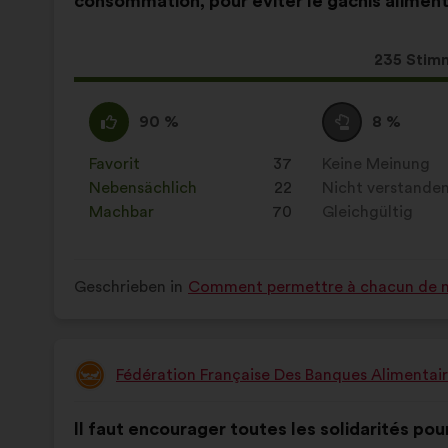
consommation, pour éviter le gâchis aliment
Vorschlags:
Aufteilung:
Dieser
235 Stim
Vorschla
erhielt:
Ich
Dieser
Neutral
Dieser
90 %
8 %
stimme
Vorschlag
:
Vorschlag
zu
wurde
wurde
Favorit
:
mal
37
Keine Meinung
:
mal
:
eingeordnet
eingeordnet
Nebensächlich
:
mal
22
Nicht verstande
:
mal
in:
in:
Machbar
:
mal
70
Gleichgültig
:
mal
Geschrieben in
Comment permettre à chacun de 
Fédération Française Des Banques Alimentai
Vorschlag
von:
Inhalt
Mit
Il faut encourager toutes les solidarités pou
des
folgender