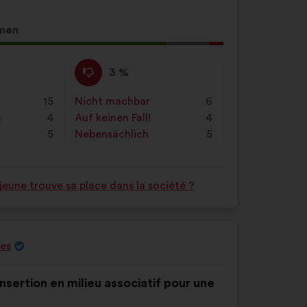
das
Suchfeld
men
ein
g
und
Ich
Dieser
klicke
3 %
stimme
Vorschlag
auf
nicht
wurde
15
Nicht machbar
:
mal
6
die
zu
eingeordnet
n
4
Auf keinen Fall!
:
mal
4
Schaltfläche
:
in:
5
Nebensächlich
:
mal
5
„Suchen“
jeune trouve sa place dans la société ?
res
insertion en milieu associatif pour une