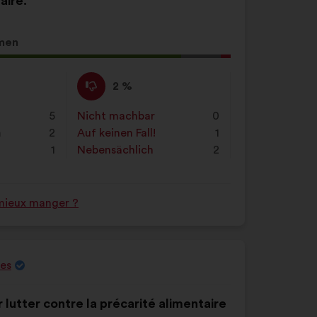
aire.
men
g
Ich
Dieser
2 %
stimme
Vorschlag
nicht
wurde
5
Nicht machbar
:
mal
0
zu
eingeordnet
n
2
Auf keinen Fall!
:
mal
1
:
in:
1
Nebensächlich
:
mal
2
mieux manger ?
res
r lutter contre la précarité alimentaire