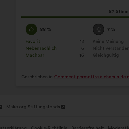
Vorschlags:
Aufteilung:
Dieser
87 Stim
Vorschla
erhielt:
Ich
Dieser
Neutral
Dieser
88 %
7 %
stimme
Vorschlag
:
Vorschlag
zu
wurde
wurde
Favorit
:
mal
12
Keine Meinung
:
mal
:
eingeordnet
eingeordnet
Nebensächlich
:
mal
6
Nicht verstande
:
mal
in:
in:
Machbar
:
mal
16
Gleichgültig
:
mal
Geschrieben in
Comment permettre à chacun de 
Make.org Stiftungsfonds
In
einem
neuen
utzerklärung
Cookie-Richtlinie
Barrierefreiheit
Moderati