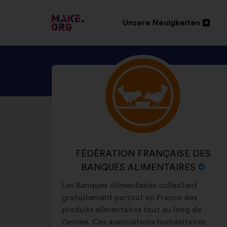
ZUR
Unsere Neuigkeiten
In
MAKE.ORG
einem
STARTSEITE
ENTDECKE
Kurzbiografie:
neuen
GEHEN
DAS
Reiter
PROFIL
öffnen
VON
FÉDÉRATION
FRANÇAISE
NAME
FÉDÉRATION FRANÇAISE DES
DES
DER
BANQUES ALIMENTAIRES
BANQUES
ORGANISATION:
Les Banques Alimentaires collectent
ALIMENTAIRES
gratuitement partout en France des
produits alimentaires tout au long de
l’année. Ces associations humanitaires