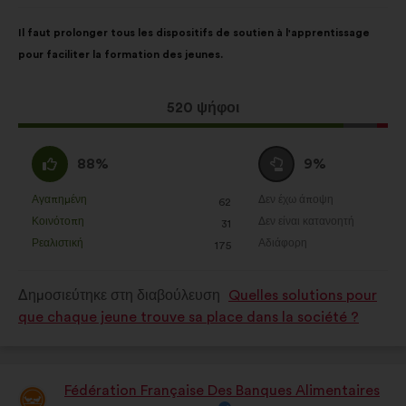
της:
Περιεχόμενο
Με
Il faut prolonger tous les dispositifs de soutien à l'apprentissage
της
κατανομή:
pour faciliter la formation des jeunes.
πρότασης:
Η
520 ψήφοι
πρόταση
αυτή
Συμφωνώ
Ουδέτερη
88%
9%
έλαβε:
:
ψήφος
:
Αγαπημένη
Δεν έχω άποψη
:
φορές
:
φορές
62
Η
Η
Κοινότοπη
Δεν είναι κατανοητή
:
φορές
:
φορές
31
πρόταση
πρόταση
Ρεαλιστική
Αδιάφορη
:
φορές
:
φορές
175
αυτή
αυτή
χαρακτηρίζεται
χαρακτηρίζεται
Δημοσιεύτηκε στη διαβούλευση
Quelles solutions pour
ως
ως
que chaque jeune trouve sa place dans la société ?
εξής:
εξής:
Fédération Française Des Banques Alimentaires
Πρόταση