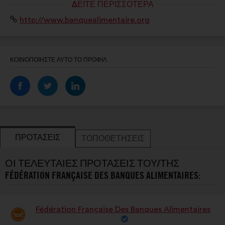
ΔΕΊΤΕ ΠΕΡΙΣΣΌΤΕΡΑ
la grande distribution, l’Union européenne, le grand
Ιστότοπος:
http://www.banquealimentaire.org
public.
ΚΟΙΝΟΠΟΙΉΣΤΕ ΑΥΤΌ ΤΟ ΠΡΟΦΊΛ
ΠΡΟΤΆΣΕΙΣ
ΤΟΠΟΘΕΤΉΣΕΙΣ
ΟΙ ΤΕΛΕΥΤΑΊΕΣ ΠΡΟΤΆΣΕΙΣ ΤΟΥ/ΤΗΣ
FÉDÉRATION FRANÇAISE DES BANQUES ALIMENTAIRES:
Fédération Française Des Banques Alimentaires
Πρόταση
του/