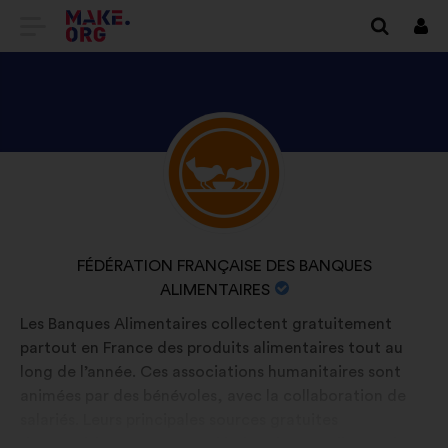
ΜΕΤΆΒΑΣΗ
Συν
ΣΤΗΝ
ΑΡΧΙΚΉ
ΣΕΛΊΔΑ
ΑΝΑΚΑΛΎΨΤΕ
Βιογραφικό
ΤΟΥ
σημείωμα:
ΤΟ
MAKE.ORG
ΠΡΟΦΊΛ
ΤΟΥ/
ΟΝΟΜΑΣΊΑ
FÉDÉRATION FRANÇAISE DES BANQUES
ΤΗΣ
ΟΡΓΆΝΩΣΗΣ:
ALIMENTAIRES
FÉDÉRATION
Les Banques Alimentaires collectent gratuitement
FRANÇAISE
partout en France des produits alimentaires tout au
DES
long de l’année. Ces associations humanitaires sont
animées par des bénévoles, avec la collaboration de
BANQUES
salariés. Leurs principales sources gratuites
ALIMENTAIRES
d’approvisionnement sont l’industrie agroalimentaire,