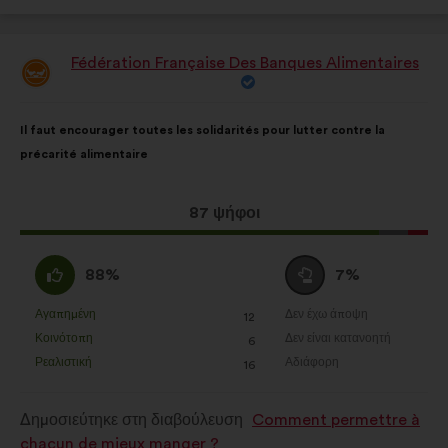
Fédération Française Des Banques Alimentaires
Πρόταση
του/
της:
Περιεχόμενο
Με
Il faut encourager toutes les solidarités pour lutter contre la
της
κατανομή:
précarité alimentaire
πρότασης:
Η
87 ψήφοι
πρόταση
αυτή
Συμφωνώ
Ουδέτερη
88%
7%
έλαβε:
:
ψήφος
:
Αγαπημένη
Δεν έχω άποψη
:
φορές
:
φορές
12
Η
Η
Κοινότοπη
Δεν είναι κατανοητή
:
φορές
:
φορές
6
πρόταση
πρόταση
Ρεαλιστική
Αδιάφορη
:
φορές
:
φορές
16
αυτή
αυτή
χαρακτηρίζεται
χαρακτηρίζεται
Δημοσιεύτηκε στη διαβούλευση
Comment permettre à
ως
ως
chacun de mieux manger ?
εξής:
εξής: