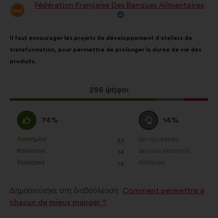
Fédération Française Des Banques Alimentaires
βελτίωση της εμπειρίας σας κατά την
Πρόταση
του/
περιήγησή σας στον ιστότοπο
της:
Περιεχόμενο
Με
Il faut encourager les projets de développement d’ateliers de
Στατιστικά:
cookies για τον
της
κατανομή:
transformation, pour permettre de prolonger la durée de vie des
εμπλουτισμό της ανάλυσης των
πρότασης:
produits.
διαβουλεύσεων με τους πολίτες σε
συγκεντρωτική μορφή
Η
296 ψήφοι
Μέσα κοινωνικής δικτύωσης:
πρόταση
cookies που μας βοηθούν να
αυτή
βελτιστοποιήσουμε τον αντίκτυπό
Συμφωνώ
Ουδέτερη
74%
14%
έλαβε:
μας στα μέσα κοινωνικής δικτύωσης
:
ψήφος
:
Αγαπημένη
Δεν έχω άποψη
:
φορές
:
φορές
33
Η
Η
Κοινότοπη
Δεν είναι κατανοητή
:
φορές
:
φορές
14
πρόταση
πρόταση
Ρεαλιστική
Αδιάφορη
:
φορές
:
φορές
74
αυτή
αυτή
χαρακτηρίζεται
χαρακτηρίζεται
Δημοσιεύτηκε στη διαβούλευση
Comment permettre à
ως
ως
chacun de mieux manger ?
εξής:
εξής: