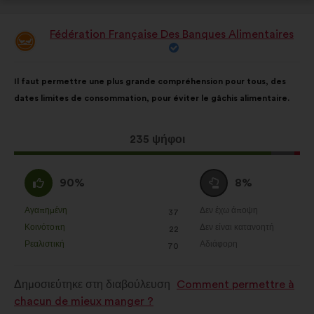
Fédération Française Des Banques Alimentaires
Πρόταση
του/
της:
Περιεχόμενο
Με
Il faut permettre une plus grande compréhension pour tous, des
της
κατανομή:
dates limites de consommation, pour éviter le gâchis alimentaire.
πρότασης:
Η
235 ψήφοι
πρόταση
αυτή
Συμφωνώ
Ουδέτερη
90%
8%
έλαβε:
:
ψήφος
:
Αγαπημένη
Δεν έχω άποψη
:
φορές
:
φορές
37
Η
Η
Κοινότοπη
Δεν είναι κατανοητή
:
φορές
:
φορές
22
πρόταση
πρόταση
Ρεαλιστική
Αδιάφορη
:
φορές
:
φορές
70
αυτή
αυτή
χαρακτηρίζεται
χαρακτηρίζεται
Δημοσιεύτηκε στη διαβούλευση
Comment permettre à
ως
ως
chacun de mieux manger ?
εξής:
εξής: