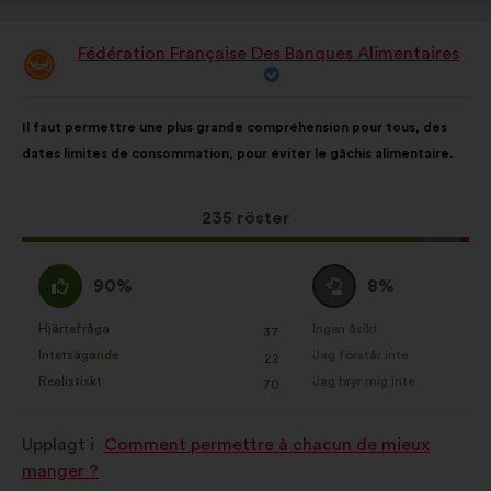
Fédération Française Des Banques Alimentaires
Förslag
från:
Innehållet
Fördelat
Il faut permettre une plus grande compréhension pour tous, des
i
på:
dates limites de consommation, pour éviter le gâchis alimentaire.
förslaget:
Det
235 röster
här
förslaget
Jag
Jag
90%
8%
har
håller
är
fått:
med
neutral
Hjärtefråga
Ingen åsikt
:
gånger
:
gånger
37
Det
Det
:
:
Intetsägande
Jag förstår inte
:
gånger
:
gånger
22
här
här
Realistiskt
Jag bryr mig inte
:
gånger
:
gånger
70
förslaget
förslaget
har
har
Upplagt i
Comment permettre à chacun de mieux
betecknats
betecknats
manger ?
som:
som: