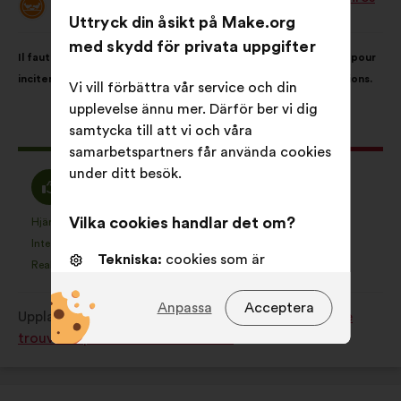
Förslag
Uttryck din åsikt på Make.org
från:
Innehållet
Fördelat
med skydd för privata uppgifter
Il faut généraliser les dispositifs "pass région / département" pour
i
på:
inciter et faciliter l'engagement des jeunes auprès d'associations.
förslaget:
Vi vill förbättra vår service och din
upplevelse ännu mer. Därför ber vi dig
samtycka till att vi och våra
Det
178 röster
samarbetspartners får använda cookies
här
under ditt besök.
förslaget
Jag
Jag
62%
24%
har
håller
är
fått:
Vilka cookies handlar det om?
med
neutral
Hjärtefråga
Ingen åsikt
:
gånger
:
gånger
24
Det
Det
:
:
Intetsägande
Jag förstår inte
:
gånger
:
gånger
5
här
här
Tekniska:
cookies som är
Realistiskt
Jag bryr mig inte
:
gånger
:
gånger
36
förslaget
förslaget
nödvändiga för att webbsidan ska
har
har
fungera
Anpassa
Acceptera
Upplagt i
Quelles solutions pour que chaque jeune
betecknats
betecknats
Preferenscookies:
cookies som
trouve sa place dans la société ?
som:
som:
förbättrar din upplevelse när du
använder webbplatsen