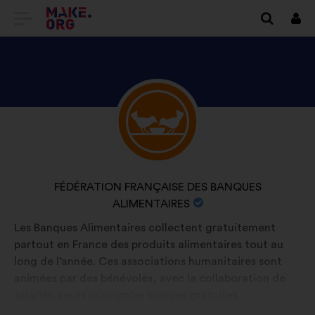
GÅ
Logg
in
TILL
FÖRSTASIDAN
FÖR
UTFORSKA
Bakgrund:
MAKE.ORG
FÉDÉRATION
FRANÇAISE
DES
ORGANISATIONENS
FÉDÉRATION FRANÇAISE DES BANQUES
BANQUES
NAMN:
ALIMENTAIRES
ALIMENTAIRESS
Les Banques Alimentaires collectent gratuitement
PROFIL
partout en France des produits alimentaires tout au
long de l’année. Ces associations humanitaires sont
animées par des bénévoles, avec la collaboration de
salariés. Leurs principales sources gratuites
d’approvisionnement sont l’industrie agroalimentaire,