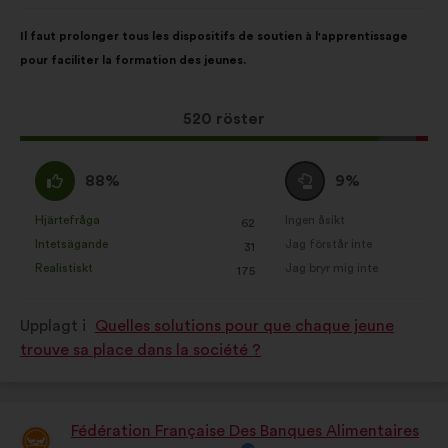
Innehållet
Fördelat
Il faut prolonger tous les dispositifs de soutien à l'apprentissage
i
på:
pour faciliter la formation des jeunes.
förslaget:
Det
520 röster
här
förslaget
Jag
Jag
88%
9%
har
håller
är
fått:
med
neutral
Hjärtefråga
Ingen åsikt
:
gånger
:
gånger
62
Det
Det
:
:
Intetsägande
Jag förstår inte
:
gånger
:
gånger
31
här
här
Realistiskt
Jag bryr mig inte
:
gånger
:
gånger
175
förslaget
förslaget
har
har
Upplagt i
Quelles solutions pour que chaque jeune
betecknats
betecknats
trouve sa place dans la société ?
som:
som:
Fédération Française Des Banques Alimentaires
Förslag