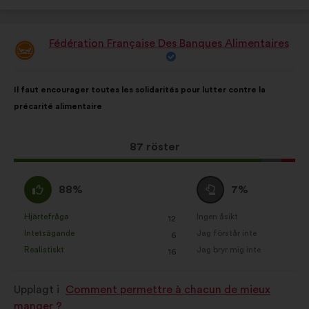
Fédération Française Des Banques Alimentaires
Förslag
från:
Innehållet
Fördelat
Il faut encourager toutes les solidarités pour lutter contre la
i
på:
précarité alimentaire
förslaget:
Det
87 röster
här
förslaget
Jag
Jag
88%
7%
har
håller
är
fått:
med
neutral
Hjärtefråga
Ingen åsikt
:
gånger
:
gånger
12
Det
Det
:
:
Intetsägande
Jag förstår inte
:
gånger
:
gånger
6
här
här
Realistiskt
Jag bryr mig inte
:
gånger
:
gånger
16
förslaget
förslaget
har
har
Upplagt i
Comment permettre à chacun de mieux
betecknats
betecknats
manger ?
som:
som: