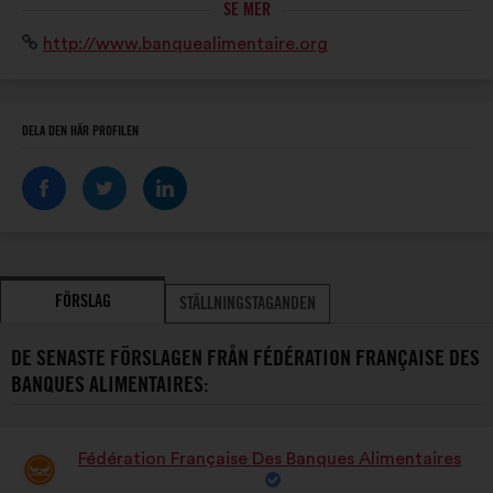
SE MER
la grande distribution, l’Union européenne, le grand
Webbplats:
http://www.banquealimentaire.org
public.
DELA DEN HÄR PROFILEN
FÖRSLAG
STÄLLNINGSTAGANDEN
DE SENASTE FÖRSLAGEN FRÅN FÉDÉRATION FRANÇAISE DES
BANQUES ALIMENTAIRES:
Fédération Française Des Banques Alimentaires
Förslag
från: