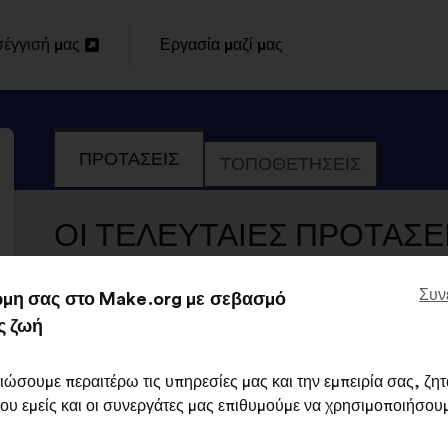
έγγισή μας
Εργασία μαζί μας
α
ΠΡΟΤΆΣΕΙΣ
ΤΟΠΟΘΕΤΉΣΕΙΣ
α
ΟΙ ΤΕΛΕΥΤΑΊΕΣ ΠΡΟΤΆΣΕΙΣ
FRANÇAISE DES CLUBS OMNISPORT
Συν
μη σας στο Make.org με σεβασμό
ς ζωή
Fédération Française Des Clubs Omnisports
Πρόταση
ιώσουμε περαιτέρω τις υπηρεσίες μας και την εμπειρία σας, ζη
του/
Περιεχόμενο
Με
της:
που εμείς και οι συνεργάτες μας επιθυμούμε να χρησιμοποιήσουμ
Il faut cesser de cloisonner les sports et 
της
κατανομή:
clubs dès le plus jeune âge en réponse aux 
πρότασης: