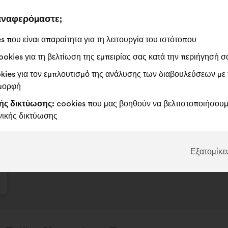
 αναφερόμαστε;
Η
539 ψήφ
πρότασ
 που είναι απαραίτητα για τη λειτουργία του ιστότοπου
αυτή
Συμφωνώ
Η
Ουδέτερη
Η
62%
22%
okies για τη βελτίωση της εμπειρίας σας κατά την περιήγησή σ
έλαβε:
:
πρόταση
ψήφος
πρόταση
ies για τον εμπλουτισμό της ανάλυσης των διαβουλεύσεων με 
αυτή
:
αυτή
Αγαπημένη
:
φορές
62
Δεν έχω άποψη
:
φορές
 μορφή
χαρακτηρίζεται
χαρακτηρίζεται
Κοινότοπη
:
φορές
27
Δεν είναι κατανοη
:
φορές
ως
ως
Ρεαλιστική
:
φορές
100
Αδιάφορη
:
φορές
ής δικτύωσης:
cookies που μας βοηθούν να βελτιστοποιήσουμε
εξής:
εξής:
νικής δικτύωσης
Δημοσιεύτηκε στη διαβούλευση
Comment favoriser 
2024 et après ?
Εξατομίκε