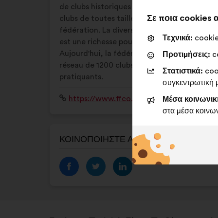
de clubs historiques à clubs récents, des
Σε ποια cookies
clubs de toutes tailles sont adhérents de la
fédération. La diversité de ces structures
Τεχνικά:
cookies
est une richesse pour le sport en proximité.
Aujourd'hui, la fédération rassemble un
Προτιμήσεις:
co
réseau de 1200 clubs et plus de 750 000
Στατιστικά:
cook
pratiquants.
συγκεντρωτική
Ιστότοπος:
https://www.ffco.org/
Μέσα κοινωνικ
στα μέσα κοινω
ΚΟΙΝΟΠΟΙΉΣΤΕ ΑΥΤΌ ΤΟ ΠΡΟΦΊΛ