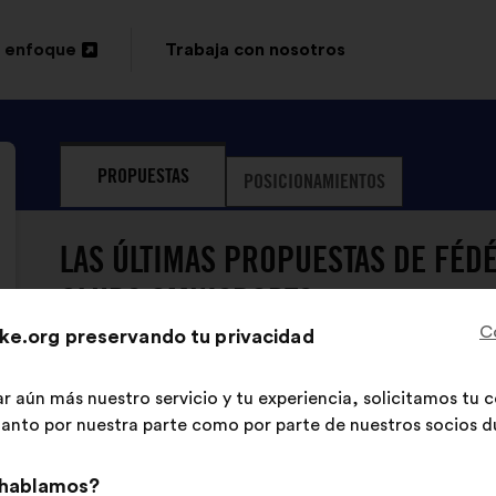
 enfoque
Trabaja con nosotros
PROPUESTAS
POSICIONAMIENTOS
LAS ÚLTIMAS PROPUESTAS DE FÉD
CLUBS OMNISPORTS:
C
ke.org preservando tu privacidad
Fédération Française Des Clubs Omnisports
ar aún más nuestro servicio y tu experiencia, solicitamos tu
Propuesta
de:
 tanto por nuestra parte como por parte de nuestros socios du
Contenido
Con
Il faut cesser de cloisonner les sports et 
de
el
clubs dès le plus jeune âge en réponse aux 
 hablamos?
la
siguiente