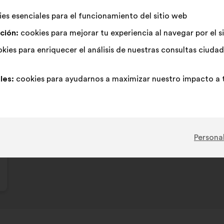
propuesta:
reparto:
es esenciales para el funcionamiento del sitio web
Esta
539 vot
ción:
cookies para mejorar tu experiencia al navegar por el s
propues
ha
A
Esta
Neutro
Esta
kies para enriquecer el análisis de nuestras consultas ciud
62%
22%
recibido
favor
propuesta
:
propuesta
:
se
se
Favorito
:
veces
62
Sin opinión
:
veces
les:
cookies para ayudarnos a maximizar nuestro impacto a t
ha
ha
Trivial
:
veces
27
No entiendo
:
veces
calificado
calificado
Realista
:
veces
100
Indiferente
:
veces
como:
como:
Publicada en
Comment favoriser la pratique sporti
Personal