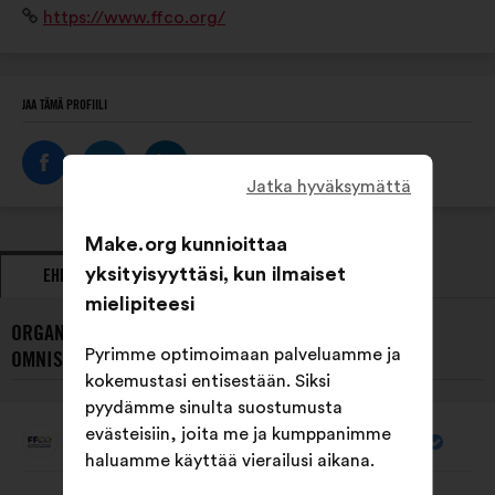
Verkkosivusto:
https://www.ffco.org/
rassemble un réseau de 1200 clubs et plus de 750 000
pratiquants.
JAA TÄMÄ PROFIILI
Jatka hyväksymättä
Make.org kunnioittaa
yksityisyyttäsi, kun ilmaiset
EHDOTUKSET
KANNANOTOT
mielipiteesi
ORGANISAATION FÉDÉRATION FRANÇAISE DES CLUBS
Pyrimme optimoimaan palveluamme ja
OMNISPORTS VIIMEISIMMÄT EHDOTUKSET:
kokemustasi entisestään. Siksi
pyydämme sinulta suostumusta
evästeisiin, joita me ja kumppanimme
Fédération Française Des Clubs Omnisports
Ehdotus
haluamme käyttää vierailusi aikana.
henkilöltä
Ehdotuksen
Äänten