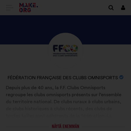
SIIRRY
Kirj
sisä
MAKE.ORGIN
KOTISIVULLE
TUTUSTU
Tietoa:
ORGANISAATION
FÉDÉRATION
FRANÇAISE
ORGANISAATION
FÉDÉRATION FRANÇAISE DES CLUBS OMNISPORTS
DES
NIMI:
Depuis plus de 40 ans, la F.F. Clubs Omnisports
CLUBS
regroupe les clubs omnisports présents sur l’ensemble
OMNISPORTS
du territoire national. De clubs ruraux à clubs urbains,
PROFIILIIN
de clubs historiques à clubs récents, des clubs de
toutes tailles sont adhérents de la fédération. La
diversité de ces structures est une richesse pour le
NÄYTÄ ENEMMÄN
sport en proximité. Aujourd'hui, la fédération