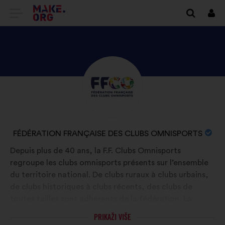
IDI
Prij
NA
POČETNU
STRANICU
OTKRIJTE
Biografija:
PLATFORME
PROFIL
MAKE.ORG
KORISNIKA
FÉDÉRATION
NAZIV
FÉDÉRATION FRANÇAISE DES CLUBS OMNISPORTS
FRANÇAISE
ORGANIZACIJE:
Depuis plus de 40 ans, la F.F. Clubs Omnisports
DES
regroupe les clubs omnisports présents sur l’ensemble
CLUBS
du territoire national. De clubs ruraux à clubs urbains,
OMNISPORTS
de clubs historiques à clubs récents, des clubs de
toutes tailles sont adhérents de la fédération. La
diversité de ces structures est une richesse pour le
PRIKAŽI VIŠE
sport en proximité. Aujourd'hui, la fédération