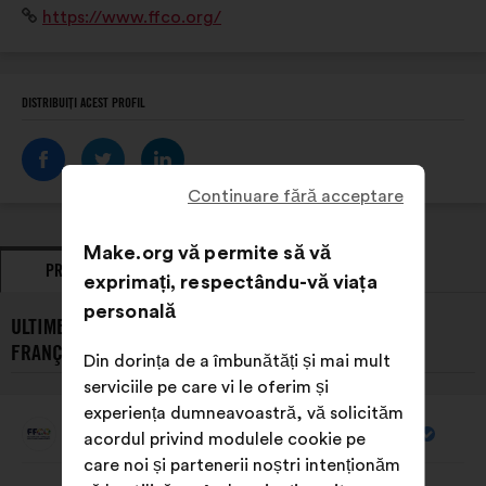
Site
https://www.ffco.org/
rassemble un réseau de 1200 clubs et plus de 750 000
internet:
pratiquants.
DISTRIBUIȚI ACEST PROFIL
Continuare fără acceptare
Make.org vă permite să vă
PROPUNERI
POZIȚII EXPRIMATE
exprimați, respectându-vă viața
personală
ULTIMELE PROPUNERI PREZENTATE DE FÉDÉRATION
FRANÇAISE DES CLUBS OMNISPORTS:
Din dorința de a îmbunătăți și mai mult
serviciile pe care vi le oferim și
experiența dumneavoastră, vă solicităm
Fédération Française Des Clubs Omnisports
acordul privind modulele cookie pe
Propunere
făcută
care noi și partenerii noștri intenționăm
de:
Conținutul
Cu