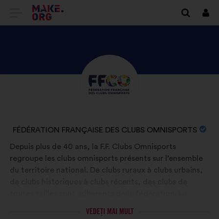
DIRECȚIONARE
Cone
SPRE
PRIMA
PAGINĂ
DESCOPERIȚI
Biografie:
A
PROFILUL
SITE-
FÉDÉRATION
ULUI
FRANÇAISE
NUMELE
FÉDÉRATION FRANÇAISE DES CLUBS OMNISPORTS
DES
MAKE.ORG
ORGANIZAȚIEI:
Depuis plus de 40 ans, la F.F. Clubs Omnisports
CLUBS
regroupe les clubs omnisports présents sur l’ensemble
OMNISPORTS
du territoire national. De clubs ruraux à clubs urbains,
de clubs historiques à clubs récents, des clubs de
toutes tailles sont adhérents de la fédération. La
diversité de ces structures est une richesse pour le
VEDEȚI MAI MULT
sport en proximité. Aujourd'hui, la fédération