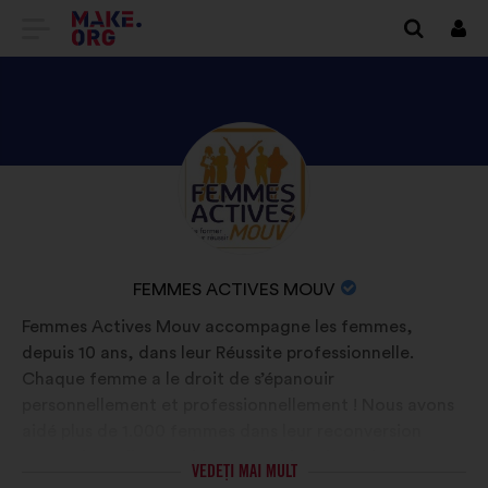
DIRECȚIONARE
Cone
SPRE
PRIMA
PAGINĂ
DESCOPERIȚI
Biografie:
A
PROFILUL
SITE-
FEMMES
ULUI
ACTIVES
NUMELE
FEMMES ACTIVES MOUV
MOUV
MAKE.ORG
ORGANIZAȚIEI:
Femmes Actives Mouv accompagne les femmes,
depuis 10 ans, dans leur Réussite professionnelle.
Chaque femme a le droit de s’épanouir
personnellement et professionnellement ! Nous avons
aidé plus de 1.000 femmes dans leur reconversion
professionnelle avec la construction de projets ou
VEDEȚI MAI MULT
d’évolution de carrière qui ont transformé leur vie.