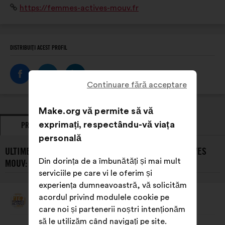
Site
https://femmes-actives-mouv.fr
internet:
DISTRIBUIȚI ACEST PROFIL
Continuare fără acceptare
Make.org vă permite să vă
exprimați, respectându-vă viața
PROPUNERI
POZIȚII EXPRIMATE
personală
ULTIMELE PROPUNERI PREZENTATE DE FEMMES ACTIVES
Din dorința de a îmbunătăți și mai mult
MOUV:
serviciile pe care vi le oferim și
experiența dumneavoastră, vă solicităm
acordul privind modulele cookie pe
Femmes Actives Mouv
Propunere
care noi și partenerii noștri intenționăm
făcută
de:
Conținutul
Cu
să le utilizăm când navigați pe site.