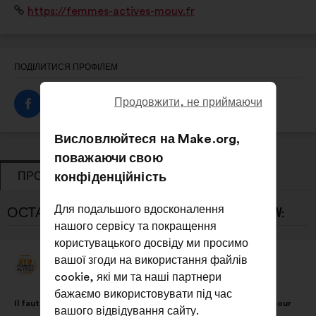
Вебсайт:
https://femmes-actives-mouv.fr
ПОДІЛИТИСЯ ПРОФІЛЕМ
Продовжити, не приймаючи
Висловлюйтеся на Make.org,
поважаючи свою
ПРОПОЗИЦІЇ
конфіденційність
ГОЛОСУВАННЯ
Для подальшого вдосконалення
ОСТАННІ ПРОПОЗИЦІЇ FEMMES ACTIVES MOUV:
нашого сервісу та покращення
користувацького досвіду ми просимо
вашої згоди на використання файлів
Femmes Actives Mouv
Пропозиція
cookie, які ми та наші партнери
від:
Зміст
З
бажаємо використовувати під час
Il faut que chaque femme puisse avoir un logement sécurisé pour
пропозиції:
розподілом:
вашого відвідування сайту.