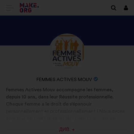
ПЕРЕЙТИ
Вхі
НА
ГОЛОВНУ
СТОРІНКУ
ПЕРЕГЛЯНУТИ
Біографія:
MAKE.ORG
ПРОФІЛЬ
FEMMES
ACTIVES
НАЗВА
FEMMES ACTIVES MOUV
MOUV
ОРГАНІЗАЦІЇ:
Femmes Actives Mouv accompagne les femmes,
depuis 10 ans, dans leur Réussite professionnelle.
Chaque femme a le droit de s’épanouir
personnellement et professionnellement ! Nous avons
aidé plus de 1.000 femmes dans leur reconversion
professionnelle avec la construction de projets ou
ДИВ. +
d’évolution de carrière qui ont transformé leur vie.