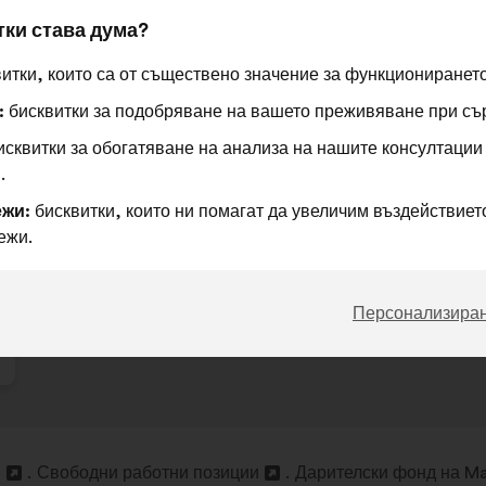
Това
401 гла
тки става дума?
предло
получи
Съгласен
Това
Въздържал
Това
75%
16%
итки, които са от съществено значение за функционирането
съм
предложение
се
предложение
:
бисквитки за подобряване на вашето преживяване при съ
:
беше
:
беше
Предпочитан
:
пъти
60
Няма мнение
:
пъти
квалифицирано
квалифицирано
Баналност
:
пъти
37
Не се разбира
:
пъти
сквитки за обогатяване на анализа на нашите консултации
в
в
Реалистичен
:
пъти
77
Безразличен
:
пъти
.
:
:
жи:
бисквитки, които ни помагат да увеличим въздействието
ежи.
Публикувано в
Comment favoriser la pratique spor
?
Персонализира
и
Свободни работни позиции
Дарителски фонд на Ma
Отваряне
Отваряне