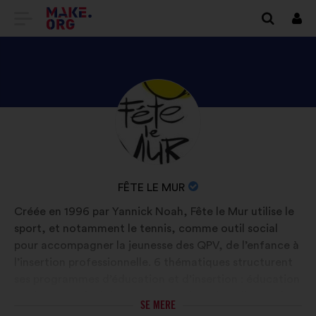
TILBAGE
Log
på
TIL
MAKE.ORG’S
STARTSIDE
SE
Biografi:
FÊTE
LE
MUR’S
ORGANISATIONENS
FÊTE LE MUR
PROFIL
NAVN:
Créée en 1996 par Yannick Noah, Fête le Mur utilise le
sport, et notamment le tennis, comme outil social
pour accompagner la jeunesse des QPV, de l’enfance à
l’insertion professionnelle. 6 thématiques structurent
ses programmes d’éducation et d’insertion : éducation
par le sport, décloisonnement, éducation alimentaire,
SE MERE
promotion des femmes, réussite scolaire et