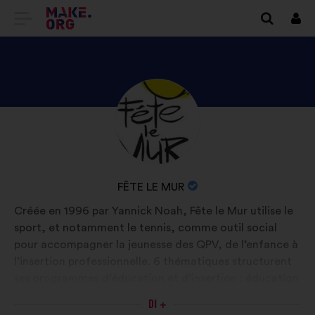
VAI
Conn
ALLA
HOME
PAGE
SCOPRI
Biografia:
DI
IL
MAKE.ORG
PROFILO
DI
NOME
FÊTE LE MUR
FÊTE
DELL'ORGANIZZAZIONE:
Créée en 1996 par Yannick Noah, Fête le Mur utilise le
LE
sport, et notamment le tennis, comme outil social
MUR
pour accompagner la jeunesse des QPV, de l’enfance à
l’insertion professionnelle. 6 thématiques structurent
ses programmes d’éducation et d’insertion : éducation
par le sport, décloisonnement, éducation alimentaire,
DI +
promotion des femmes, réussite scolaire et