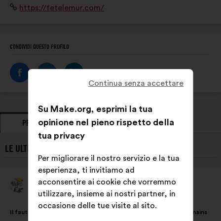
Sito
https://fetelemur.com/
orientation et insertion professionnelle.
Internet:
CONDIVIDI QUESTO PROFILO
Continua senza accettare
Su Make.org, esprimi la tua
opinione nel pieno rispetto della
PROPOSTE
PRESE DI POSIZIONE
tua privacy
LE ULTIME PROPOSTE DI FÊTE LE MUR:
Per migliorare il nostro servizio e la tua
esperienza, ti invitiamo ad
acconsentire ai cookie che vorremmo
Fête Le Mur
Proposta
utilizzare, insieme ai nostri partner, in
di:
Contenuto
Così
occasione delle tue visite al sito.
Il faut donner aux associations socio-sportives les moyens humains
della
ripartiti: