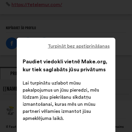
Interneta
https://fetelemur.com/
orientation et insertion professionnelle.
vietne:
KOPĪGOJIET ŠO PROFILU
Turpināt bez apstiprināšanas
Paudiet viedokli vietnē Make.org,
kur tiek saglabāts jūsu privātums
PRIEKŠLIKUMI
VIEDOKĻI
Lai turpinātu uzlabot mūsu
{{NAME}} JAUNĀKIE PRIEKŠLIKUMI:
pakalpojumus un jūsu pieredzi, mēs
lūdzam jūsu piekrišanu sīkdatņu
izmantošanai, kuras mēs un mūsu
Fête Le Mur
partneri vēlamies izmantot jūsu
Priekšlikumu
iesniedza:
apmeklējuma laikā.
Priekšlikuma
Sadalījums
Il faut donner aux associations socio-sportives les moyens humains
saturs:
ir