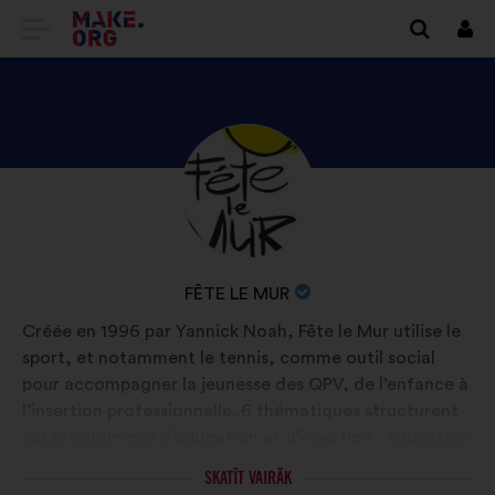
DOTIES
Piet
UZ
VIETNES
MAKE.ORG
APSKATIET
Biogrāfija:
SĀKUMLAPU
FÊTE
LE
MUR
ORGANIZĀCIJAS
FÊTE LE MUR
PROFILU
NOSAUKUMS:
Créée en 1996 par Yannick Noah, Fête le Mur utilise le
sport, et notamment le tennis, comme outil social
pour accompagner la jeunesse des QPV, de l’enfance à
l’insertion professionnelle. 6 thématiques structurent
ses programmes d’éducation et d’insertion : éducation
par le sport, décloisonnement, éducation alimentaire,
SKATĪT VAIRĀK
promotion des femmes, réussite scolaire et