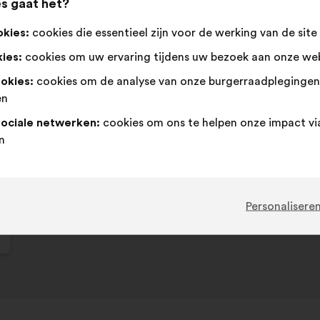
s gaat het?
Dit
401 stem
voorstel
okies:
cookies die essentieel zijn voor de werking van de site
kreeg:
Mee
Dit
Neutraal
Dit
75%
16%
ies:
cookies om uw ervaring tijdens uw bezoek aan onze web
eens
voorstel
:
voorstel
:
is
is
Favoriet
:
keer
60
Geen mening
:
keer
ookies:
cookies om de analyse van onze burgerraadpleginge
gekwalificeerd
gekwalificeerd
Cliché
:
keer
37
Niet begrepen
:
keer
en
als:
als:
Realistisch
:
keer
77
Onbelangrijk
:
keer
sociale netwerken:
cookies om ons te helpen onze impact vi
n
Geplaatst in
Comment favoriser la pratique sporti
Personalisere