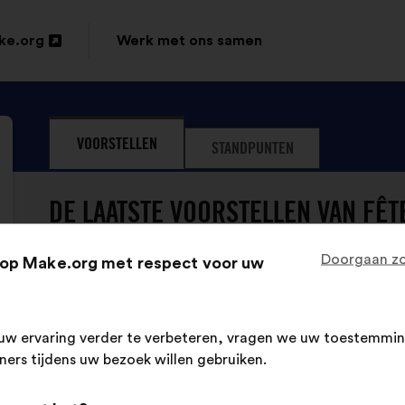
ke.org
Werk met ons samen
VOORSTELLEN
STANDPUNTEN
DE LAATSTE VOORSTELLEN VAN FÊT
Doorgaan zo
op Make.org met respect voor uw
Fête Le Mur
Voorstel
van:
Inhoud
Met
Il faut donner aux associations socio-sport
uw ervaring verder te verbeteren, vragen we uw toestemmin
van
de
en nombre & qualification, pour favoriser san
tners tijdens uw bezoek willen gebruiken.
het
volgende
voorstel:
verdeling: