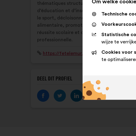
Om welke cookie
thématiques structurent ses programmes
d’éducation et d’insertion : éducation par
Technische co
le sport, décloisonnement, éducation
Voorkeurscook
alimentaire, promotion des femmes,
réussite scolaire et orientation et insertion
Statistische c
professionnelle.
wijze te verrijk
Cookies voor 
Website:
https://fetelemur.com/
te optimalisere
DEEL DIT PROFIEL