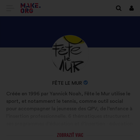
PREJSŤ
Prihl
sa
NA
DOMOVSKÚ
STRÁNKU
ZOZNÁMTE
Životopis:
MAKE.ORG
SA
S
PROFILOM
NÁZOV
FÊTE LE MUR
FÊTE
ORGANIZÁCIE:
Créée en 1996 par Yannick Noah, Fête le Mur utilise le
LE
sport, et notamment le tennis, comme outil social
MUR
pour accompagner la jeunesse des QPV, de l’enfance à
l’insertion professionnelle. 6 thématiques structurent
ses programmes d’éducation et d’insertion : éducation
par le sport, décloisonnement, éducation alimentaire,
ZOBRAZIŤ VIAC
promotion des femmes, réussite scolaire et