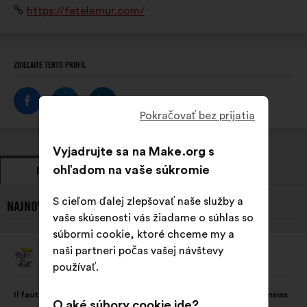
Internetová
https://fetelemur.com/
orientation et insertion professionnelle.
stránka:
ZDIEĽAJTE TENTO PROFIL
Pokračovať bez prijatia
Vyjadrujte sa na Make.org s
ohľadom na vaše súkromie
NÁVRHY
ZAUJATIE STANOVISKA
S cieľom ďalej zlepšovať naše služby a
NAJNOVŠIE NÁVRHY OD FÊTE LE MUR:
vaše skúsenosti vás žiadame o súhlas so
súbormi cookie, ktoré chceme my a
naši partneri počas vašej návštevy
Fête Le Mur
Návrh:
používať.
Obsah
S
Il faut donner aux associations socio-sportives les moyens humains
návrhu:
rozdelením:
O aké súbory cookie ide?