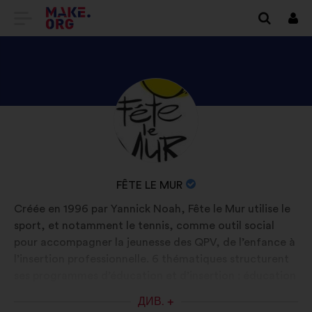
ПЕРЕЙТИ
Вхі
НА
ГОЛОВНУ
СТОРІНКУ
ПЕРЕГЛЯНУТИ
Біографія:
MAKE.ORG
ПРОФІЛЬ
FÊTE
LE
НАЗВА
FÊTE LE MUR
MUR
ОРГАНІЗАЦІЇ:
Créée en 1996 par Yannick Noah, Fête le Mur utilise le
sport, et notamment le tennis, comme outil social
pour accompagner la jeunesse des QPV, de l’enfance à
l’insertion professionnelle. 6 thématiques structurent
ses programmes d’éducation et d’insertion : éducation
par le sport, décloisonnement, éducation alimentaire,
ДИВ. +
promotion des femmes, réussite scolaire et