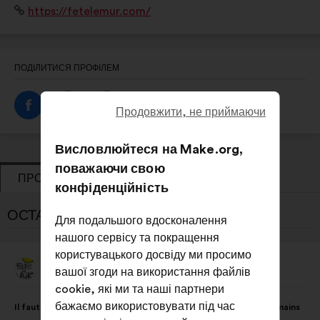
Вебсайт:
https://fetelemur.com/
orientation et insertion professionnelle.
ПОДІЛИТИСЯ ПРОФІЛЕМ
Продовжити, не приймаючи
Висловлюйтеся на Make.org,
поважаючи свою
ПРОПОЗИЦІЇ
ГОЛОСУВАННЯ
конфіденційність
ОСТАННІ ПРОПОЗИЦІЇ FÊTE LE MUR:
Для подальшого вдосконалення
нашого сервісу та покращення
користувацького досвіду ми просимо
Fête Le Mur
вашої згоди на використання файлів
Пропозиція
від:
cookie, які ми та наші партнери
Зміст
З
бажаємо використовувати під час
Il faut donner aux associations socio-sportives les moyens humains
пропозиції:
розподілом: