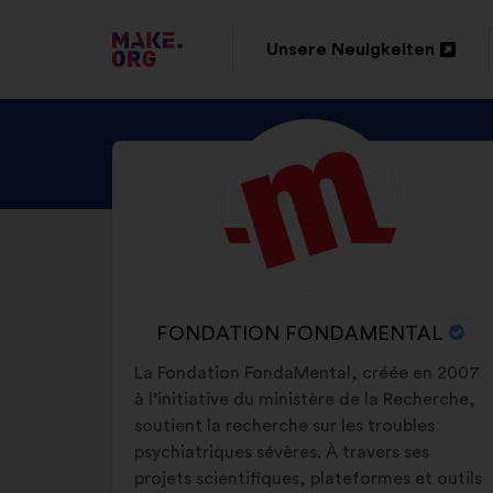
ZUR
Unsere Neuigkeiten
In
MAKE.ORG
einem
STARTSEITE
ENTDECKE
Kurzbiografie:
neuen
GEHEN
DAS
Reiter
PROFIL
öffnen
VON
FONDATION
FONDAMENTAL
NAME
FONDATION FONDAMENTAL
DER
La Fondation FondaMental, créée en 2007
ORGANISATION:
à l’initiative du ministère de la Recherche,
soutient la recherche sur les troubles
psychiatriques sévères. À travers ses
projets scientifiques, plateformes et outils