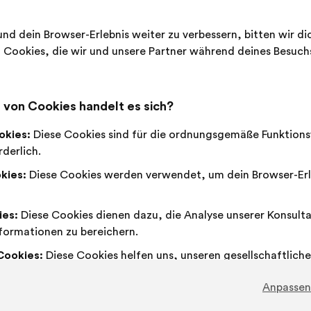
Vorschla
erhielt:
Ich
Dieser
Neutral
Dieser
nd dein Browser-Erlebnis weiter zu verbessern, bitten wir d
79 %
15 %
stimme
Vorschlag
:
Vorschlag
Cookies, die wir und unsere Partner während deines Besuc
zu
wurde
wurde
Favorit
:
mal
28
Keine Meinung
:
mal
:
eingeordnet
eingeordnet
Nebensächlich
:
mal
18
Nicht verstande
:
mal
in:
in:
Machbar
:
mal
39
Gleichgültig
:
mal
von Cookies handelt es sich?
okies:
Diese Cookies sind für die ordnungsgemäße Funktions
Geschrieben in
Comment améliorer ensemble la sant
derlich.
kies:
Diese Cookies werden verwendet, um dein Browser-Erl
Fondation FondaMental
ies:
Diese Cookies dienen dazu, die Analyse unserer Konsult
Vorschlag
von:
formationen zu bereichern.
Inhalt
Mit
Il faut associer les personnes concernées p
Cookies:
Diese Cookies helfen uns, unseren gesellschaftliche
des
folgender
erke zu verstärken.
Vorschlags:
Aufteilung:
Anpassen
Dieser
172 Stim
Vorschla