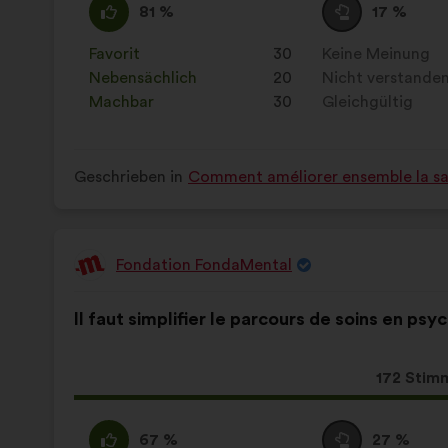
Ich
Dieser
Neutral
Dieser
81 %
17 %
stimme
Vorschlag
:
Vorschlag
zu
wurde
wurde
Favorit
:
mal
30
Keine Meinung
:
mal
:
eingeordnet
eingeordnet
Nebensächlich
:
mal
20
Nicht verstande
:
mal
in:
in:
Machbar
:
mal
30
Gleichgültig
:
mal
Geschrieben in
Comment améliorer ensemble la sant
Fondation FondaMental
Vorschlag
von:
Inhalt
Mit
Il faut simplifier le parcours de soins en psyc
des
folgender
Vorschlags:
Aufteilung:
Dieser
172 Stim
Vorschla
erhielt:
Ich
Dieser
Neutral
Dieser
67 %
27 %