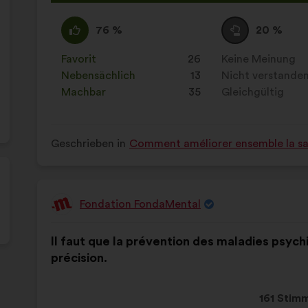
Vorschla
erhielt:
Ich
Dieser
Neutral
Dieser
76 %
20 %
stimme
Vorschlag
:
Vorschlag
zu
wurde
wurde
Favorit
:
mal
26
Keine Meinung
:
mal
:
eingeordnet
eingeordnet
Nebensächlich
:
mal
13
Nicht verstande
:
mal
in:
in:
Machbar
:
mal
35
Gleichgültig
:
mal
Geschrieben in
Comment améliorer ensemble la sant
Fondation FondaMental
Vorschlag
von:
Inhalt
Mit
Il faut que la prévention des maladies psych
des
folgender
précision.
Vorschlags:
Aufteilung:
Dieser
161 Stim