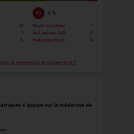
das
g
Suchfeld
Ich
Dieser
4 %
ein
stimme
Vorschlag
und
nicht
wurde
12
Nicht machbar
:
mal
1
klicke
zu
eingeordnet
n
1
Auf keinen Fall!
:
mal
0
auf
:
in:
6
Nebensächlich
:
mal
4
die
Schaltfläche
„Suchen“
é, la prévention et le bien-être ?
iatriques s’appuie sur la médecine de
men