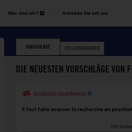
Wer sind wir?
Arbeiten Sie mit uns
In
einem
neuen
VORSCHLÄGE
STELLUNGNAHMEN
Reiter
öffnen
DIE NEUESTEN VORSCHLÄGE VON 
Fondation FondaMental
Vorschlag
von:
Inhalt
Mit
Il faut faire avancer la recherche en psychiat
des
folgender
Vorschlags:
Aufteilung:
Dieser
172 Stim