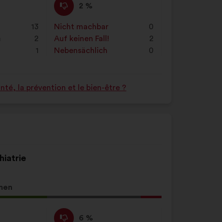
Ich
Dieser
2 %
stimme
Vorschlag
nicht
wurde
13
Nicht machbar
:
mal
0
zu
eingeordnet
n
2
Auf keinen Fall!
:
mal
2
:
in:
1
Nebensächlich
:
mal
0
é, la prévention et le bien-être ?
hiatrie
men
g
Ich
Dieser
6 %