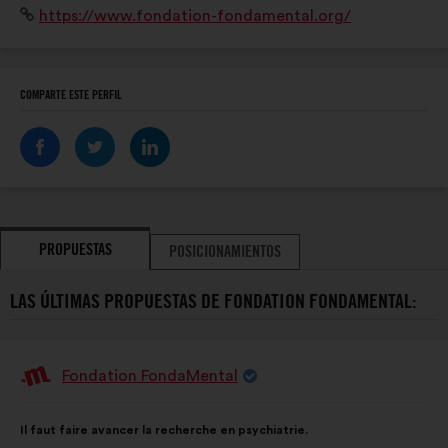
Sitio
https://www.fondation-fondamental.org/
personnes concernées et à leurs proches.
web:
COMPARTE ESTE PERFIL
PROPUESTAS
POSICIONAMIENTOS
LAS ÚLTIMAS PROPUESTAS DE FONDATION FONDAMENTAL:
Fondation FondaMental
Propuesta
de:
Contenido
Con
Il faut faire avancer la recherche en psychiatrie.
de
el