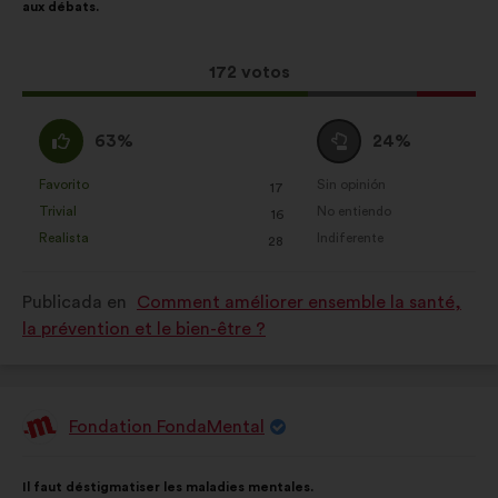
aux débats.
la
siguiente
De redes sociales:
cookies para
propuesta:
reparto:
ayudarnos a maximizar nuestro
Esta
172 votos
impacto a través de las redes
propuesta
sociales
ha
A
Neutro
63%
24%
recibido:
favor
:
:
Favorito
Sin opinión
:
veces
:
veces
17
Esta
Esta
Trivial
No entiendo
:
veces
:
veces
16
propuesta
propuesta
Realista
Indiferente
:
veces
:
veces
28
se
se
ha
ha
Publicada en
Comment améliorer ensemble la santé,
calificado
calificado
la prévention et le bien-être ?
como:
como:
Fondation FondaMental
Propuesta
de:
Contenido
Con
Il faut déstigmatiser les maladies mentales.
de
el