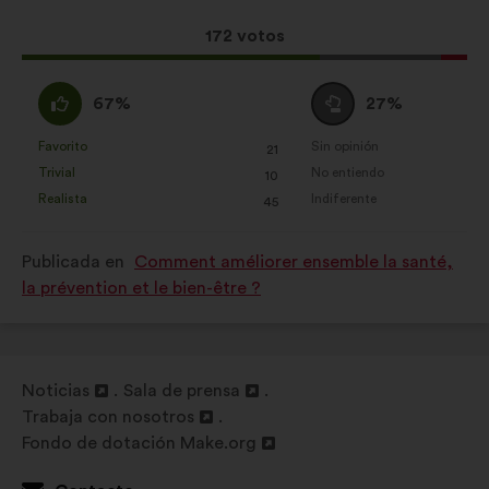
la
siguiente
propuesta:
reparto:
Esta
172 votos
propuesta
ha
A
Neutro
67%
27%
recibido:
favor
:
:
Favorito
Sin opinión
:
veces
:
veces
21
Esta
Esta
Trivial
No entiendo
:
veces
:
veces
10
propuesta
propuesta
Realista
Indiferente
:
veces
:
veces
45
se
se
ha
ha
Publicada en
Comment améliorer ensemble la santé,
calificado
calificado
la prévention et le bien-être ?
como:
como:
Noticias
Sala de prensa
Abrir
Abrir
Trabaja con nosotros
en
Abrir
en
Fondo de dotación Make.org
una
en
Abrir
una
nueva
una
en
nueva