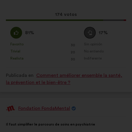
la
siguiente
propuesta:
reparto:
Esta
174 votos
propuesta
ha
A
Neutro
81%
17%
recibido:
favor
:
:
Favorito
Sin opinión
:
veces
:
veces
30
Esta
Esta
Trivial
No entiendo
:
veces
:
veces
20
propuesta
propuesta
Realista
Indiferente
:
veces
:
veces
30
se
se
ha
ha
Publicada en
Comment améliorer ensemble la santé,
calificado
calificado
la prévention et le bien-être ?
como:
como:
Fondation FondaMental
Propuesta
de:
Contenido
Con
Il faut simplifier le parcours de soins en psychiatrie
de
el