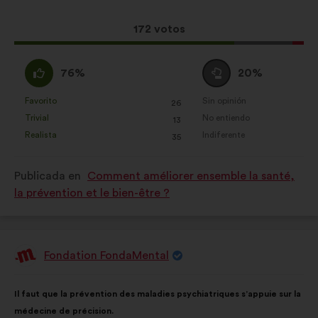
la
siguiente
propuesta:
reparto:
Esta
172 votos
propuesta
ha
A
Neutro
76%
20%
recibido:
favor
:
:
Favorito
Sin opinión
:
veces
:
veces
26
Esta
Esta
Trivial
No entiendo
:
veces
:
veces
13
propuesta
propuesta
Realista
Indiferente
:
veces
:
veces
35
se
se
ha
ha
Publicada en
Comment améliorer ensemble la santé,
calificado
calificado
la prévention et le bien-être ?
como:
como:
Fondation FondaMental
Propuesta
de:
Contenido
Con
Il faut que la prévention des maladies psychiatriques s’appuie sur la
de
el
médecine de précision.
la
siguiente