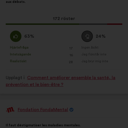
aux débats.
förslaget:
hjälper oss att förbättra vårt
genomslag tack vare sociala
Det
172 röster
medier
här
förslaget
Jag
Jag
63%
24%
har
håller
är
fått:
med
neutral
Hjärtefråga
Ingen åsikt
:
gånger
:
gånger
17
Det
Det
:
:
Intetsägande
Jag förstår inte
:
gånger
:
gånger
16
här
här
Realistiskt
Jag bryr mig inte
:
gånger
:
gånger
28
förslaget
förslaget
har
har
Upplagt i
Comment améliorer ensemble la santé, la
betecknats
betecknats
prévention et le bien-être ?
som:
som:
Fondation FondaMental
Förslag
från:
Innehållet
Fördelat
Il faut déstigmatiser les maladies mentales.
i
på: