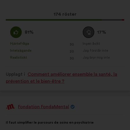
förslaget:
Det
174 röster
här
förslaget
Jag
Jag
81%
17%
har
håller
är
fått:
med
neutral
Hjärtefråga
Ingen åsikt
:
gånger
:
gånger
30
Det
Det
:
:
Intetsägande
Jag förstår inte
:
gånger
:
gånger
20
här
här
Realistiskt
Jag bryr mig inte
:
gånger
:
gånger
30
förslaget
förslaget
har
har
Upplagt i
Comment améliorer ensemble la santé, la
betecknats
betecknats
prévention et le bien-être ?
som:
som:
Fondation FondaMental
Förslag
från:
Innehållet
Fördelat
Il faut simplifier le parcours de soins en psychiatrie
i
på: