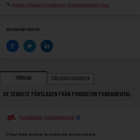
Webbplats:
https://www.fondation-fondamental.org/
personnes concernées et à leurs proches.
DELA DEN HÄR PROFILEN
FÖRSLAG
STÄLLNINGSTAGANDEN
DE SENASTE FÖRSLAGEN FRÅN FONDATION FONDAMENTAL:
Fondation FondaMental
Förslag
från:
Innehållet
Fördelat
Il faut faire avancer la recherche en psychiatrie.
i
på: