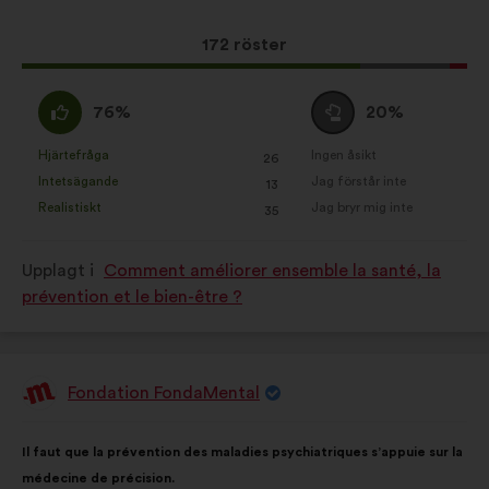
förslaget:
Det
172 röster
här
förslaget
Jag
Jag
76%
20%
har
håller
är
fått:
med
neutral
Hjärtefråga
Ingen åsikt
:
gånger
:
gånger
26
Det
Det
:
:
Intetsägande
Jag förstår inte
:
gånger
:
gånger
13
här
här
Realistiskt
Jag bryr mig inte
:
gånger
:
gånger
35
förslaget
förslaget
har
har
Upplagt i
Comment améliorer ensemble la santé, la
betecknats
betecknats
prévention et le bien-être ?
som:
som:
Fondation FondaMental
Förslag
från:
Innehållet
Fördelat
Il faut que la prévention des maladies psychiatriques s’appuie sur la
i
på:
médecine de précision.
förslaget: