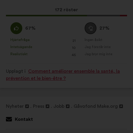
förslaget:
Det
172 röster
här
förslaget
Jag
Jag
67%
27%
har
håller
är
fått:
med
neutral
Hjärtefråga
Ingen åsikt
:
gånger
:
gånger
21
Det
Det
:
:
Intetsägande
Jag förstår inte
:
gånger
:
gånger
10
här
här
Realistiskt
Jag bryr mig inte
:
gånger
:
gånger
45
förslaget
förslaget
har
har
Upplagt i
Comment améliorer ensemble la santé, la
betecknats
betecknats
prévention et le bien-être ?
som:
som:
Nyheter
Press
Jobb
Gåvofond Make.org
Öppna
Öppna
Öppna
Öppna
i
i
i
i
Kontakt
en
en
en
en
ny
ny
ny
ny