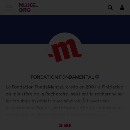
GÅ
Logg
in
TILL
FÖRSTASIDAN
FÖR
UTFORSKA
Bakgrund:
MAKE.ORG
FONDATION
FONDAMENTALS
PROFIL
ORGANISATIONENS
FONDATION FONDAMENTAL
NAMN:
La Fondation FondaMental, créée en 2007 à l’initiative
du ministère de la Recherche, soutient la recherche sur
les troubles psychiatriques sévères. À travers ses
projets scientifiques, plateformes et outils digitaux et
actions de sensibilisation et d'information, elle
contribue à mieux comprendre ces maladies, prévenir
SE MER
leurs impacts et apporter soutien et espoir aux