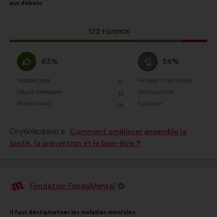
забезпечення аналізу наших
aux débats.
публічних консультацій із
громадянами в узагальненому
Ця
172 голоси
вигляді
пропозиція
Соціальні мережі:
файли cookie,
отримала:
За
Утримуюся
63%
24%
що допомагають нам оптимізувати
:
:
наш вплив через соціальні мережі
Чудова ідея
Не маю чіткої думки
:
разів
:
разів
17
Ця
Ця
Надто очевидно
Незрозуміле
:
разів
:
разів
16
пропозиція
пропозиція
Реалістично
Байдуже
:
разів
:
разів
28
була
була
оцінена
оцінена
Опубліковано в
Comment améliorer ensemble la
santé, la prévention et le bien-être ?
Fondation FondaMental
Пропозиція
від:
Зміст
З
Il faut déstigmatiser les maladies mentales.
пропозиції:
розподілом: