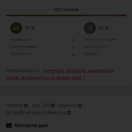
Ця
172 голоси
пропозиція
отримала:
За
Утримуюся
67%
27%
:
:
Чудова ідея
Не маю чіткої думки
:
разів
:
разів
21
Ця
Ця
Надто очевидно
Незрозуміле
:
разів
:
разів
10
пропозиція
пропозиція
Реалістично
Байдуже
:
разів
:
разів
45
була
була
оцінена
оцінена
Опубліковано в
Comment améliorer ensemble la
santé, la prévention et le bien-être ?
Новини
Для ЗМІ
Вакансії
Відкрити
Відкрити
Відкрити
Дотаційний фонд Make.org
в
Відкрити
в
в
новій
в
новій
новій
Контактні дані
вкладці
новій
вкладці
вкладці