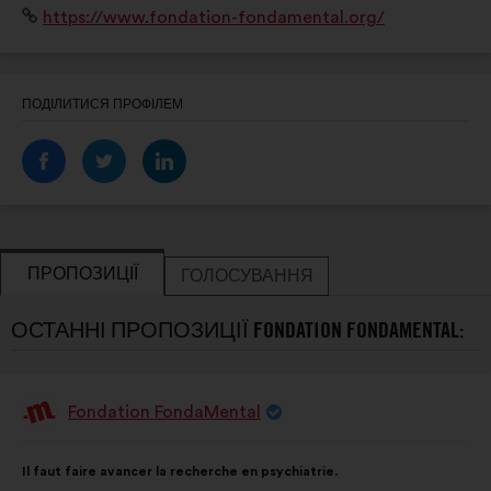
Вебсайт:
https://www.fondation-fondamental.org/
personnes concernées et à leurs proches.
ПОДІЛИТИСЯ ПРОФІЛЕМ
ПРОПОЗИЦІЇ
ГОЛОСУВАННЯ
ОСТАННІ ПРОПОЗИЦІЇ FONDATION FONDAMENTAL:
Fondation FondaMental
Пропозиція
від:
Зміст
З
Il faut faire avancer la recherche en psychiatrie.
пропозиції:
розподілом: