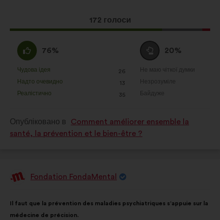
Ця
172 голоси
пропозиція
отримала:
За
Утримуюся
76%
20%
:
:
Чудова ідея
Не маю чіткої думки
:
разів
:
разів
26
Ця
Ця
Надто очевидно
Незрозуміле
:
разів
:
разів
13
пропозиція
пропозиція
Реалістично
Байдуже
:
разів
:
разів
35
була
була
оцінена
оцінена
Опубліковано в
Comment améliorer ensemble la
santé, la prévention et le bien-être ?
Fondation FondaMental
Пропозиція
від:
Зміст
З
Il faut que la prévention des maladies psychiatriques s’appuie sur la
пропозиції:
розподілом:
médecine de précision.