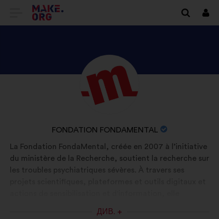
ПЕРЕЙТИ
Вхі
НА
ГОЛОВНУ
СТОРІНКУ
ПЕРЕГЛЯНУТИ
Біографія:
MAKE.ORG
ПРОФІЛЬ
FONDATION
FONDAMENTAL
НАЗВА
FONDATION FONDAMENTAL
ОРГАНІЗАЦІЇ:
La Fondation FondaMental, créée en 2007 à l’initiative
du ministère de la Recherche, soutient la recherche sur
les troubles psychiatriques sévères. À travers ses
projets scientifiques, plateformes et outils digitaux et
actions de sensibilisation et d'information, elle
contribue à mieux comprendre ces maladies, prévenir
ДИВ. +
leurs impacts et apporter soutien et espoir aux