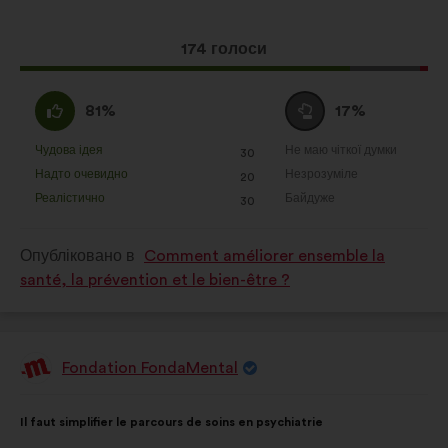
Ця
174 голоси
пропозиція
отримала:
За
Утримуюся
81%
17%
:
:
Чудова ідея
Не маю чіткої думки
:
разів
:
разів
30
Ця
Ця
Надто очевидно
Незрозуміле
:
разів
:
разів
20
пропозиція
пропозиція
Реалістично
Байдуже
:
разів
:
разів
30
була
була
оцінена
оцінена
Опубліковано в
Comment améliorer ensemble la
santé, la prévention et le bien-être ?
Fondation FondaMental
Пропозиція
від:
Зміст
З
Il faut simplifier le parcours de soins en psychiatrie
пропозиції:
розподілом: