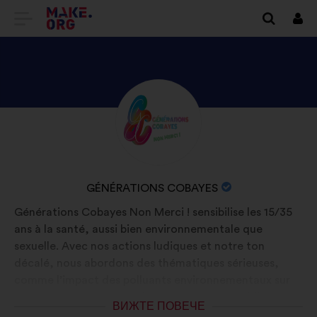
ОТИДЕТЕ
Вх
НА
НАЧАЛНАТА
СТРАНИЦА
ВИЖТЕ
Биография:
НА
ПРОФИЛА
MAKE.ORG
НА
GÉNÉRATIONS
ИМЕ
GÉNÉRATIONS COBAYES
COBAYES
НА
Générations Cobayes Non Merci ! sensibilise les 15/35
ОРГАНИЗАЦИЯТА:
ans à la santé, aussi bien environnementale que
sexuelle. Avec nos actions ludiques et notre ton
décalé, nous abordons des thématiques sérieuses,
comme l’impact des polluants environnementaux sur
notre santé et notre environnement au quotidien ou
ВИЖТЕ ПОВЕЧЕ
encore le consentement et la santé sexuelle durable,