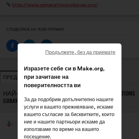
Уебсайт:
http://www.generationscobayes.org/
sans culpabiliser, afin de rendre les jeunes acteurs de
leur santé !
СПОДЕЛЯНЕ НА ТОЗИ ПРОФИЛ
Продължете, без да приемате
Изразете себе си в Make.org,
при зачитане на
ПРЕДЛОЖЕНИЯ
ЗАЕМАНЕ НА ПОЗИЦИЯ
поверителността ви
НАЙ-НОВИТЕ ПРЕДЛОЖЕНИЯ ОТ GÉNÉRATIONS
За да подобрим допълнително нашите
COBAYES :
услуги и вашето преживяване, искаме
вашето съгласие за бисквитките, които
ние и нашите партньори искаме да
Générations Cobayes
Предложение
използваме по време на вашето
от:
Съдържание
Като
посещение.