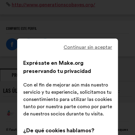
Sitio
http://www.generationscobayes.org/
sans culpabiliser, afin de rendre les jeunes acteurs de
web:
leur santé !
COMPARTE ESTE PERFIL
Continuar sin aceptar
Exprésate en Make.org
preservando tu privacidad
PROPUESTAS
POSICIONAMIENTOS
Con el fin de mejorar aún más nuestro
LAS ÚLTIMAS PROPUESTAS DE GÉNÉRATIONS COBAYES:
servicio y tu experiencia, solicitamos tu
consentimiento para utilizar las cookies
tanto por nuestra parte como por parte
Générations Cobayes
de nuestros socios durante tu visita.
Propuesta
de:
Contenido
Con
Il faut sensibiliser les jeunes acteurs sans les culpabiliser aux risques
¿De qué cookies hablamos?
de
el