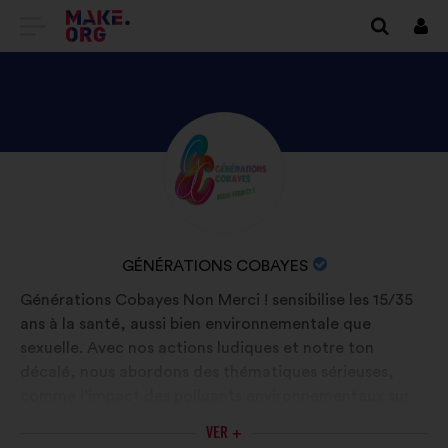
IR
Cone
A
LA
PÁGINA
DESCUBRE
Biografía:
DE
EL
INICIO
PERFIL
DE
DE
NOMBRE
GÉNÉRATIONS COBAYES
GÉNÉRATIONS
MAKE.ORG
DE
Générations Cobayes Non Merci ! sensibilise les 15/35
COBAYES
LA
ans à la santé, aussi bien environnementale que
ORGANIZACIÓN:
sexuelle. Avec nos actions ludiques et notre ton
décalé, nous abordons des thématiques sérieuses,
comme l’impact des polluants environnementaux sur
notre santé et notre environnement au quotidien ou
VER +
encore le consentement et la santé sexuelle durable,