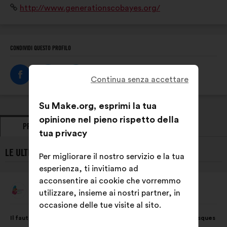
Sito
http://www.generationscobayes.org/
sans culpabiliser, afin de rendre les jeunes acteurs de
Internet:
leur santé !
CONDIVIDI QUESTO PROFILO
Continua senza accettare
Su Make.org, esprimi la tua
opinione nel pieno rispetto della
PROPOSTE
PRESE DI POSIZIONE
tua privacy
LE ULTIME PROPOSTE DI GÉNÉRATIONS COBAYES:
Per migliorare il nostro servizio e la tua
esperienza, ti invitiamo ad
acconsentire ai cookie che vorremmo
Générations Cobayes
utilizzare, insieme ai nostri partner, in
Proposta
di:
occasione delle tue visite al sito.
Contenuto
Così
Il faut sensibiliser les jeunes acteurs sans les culpabiliser aux risques
della
ripartiti: