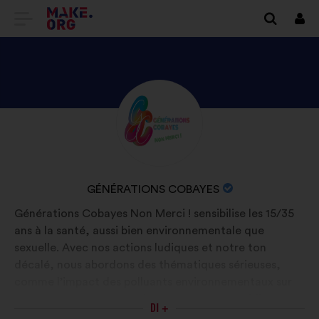
VAI
Conn
ALLA
HOME
PAGE
SCOPRI
Biografia:
DI
IL
MAKE.ORG
PROFILO
DI
NOME
GÉNÉRATIONS COBAYES
GÉNÉRATIONS
DELL'ORGANIZZAZIONE:
Générations Cobayes Non Merci ! sensibilise les 15/35
COBAYES
ans à la santé, aussi bien environnementale que
sexuelle. Avec nos actions ludiques et notre ton
décalé, nous abordons des thématiques sérieuses,
comme l’impact des polluants environnementaux sur
notre santé et notre environnement au quotidien ou
DI +
encore le consentement et la santé sexuelle durable,