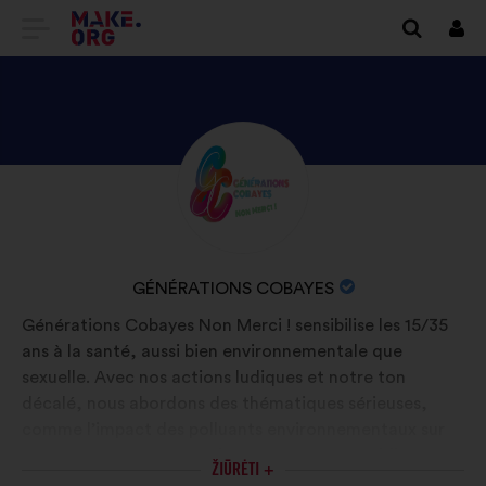
EITI
Prisi
Į
PAGRINDINĮ
MAKE.ORG
PATIKRINKITE
Biografija:
PUSLAPĮ
GÉNÉRATIONS
COBAYES
PROFILĮ
ORGANIZACIJOS
GÉNÉRATIONS COBAYES
PAVADINIMAS:
Générations Cobayes Non Merci ! sensibilise les 15/35
ans à la santé, aussi bien environnementale que
sexuelle. Avec nos actions ludiques et notre ton
décalé, nous abordons des thématiques sérieuses,
comme l’impact des polluants environnementaux sur
notre santé et notre environnement au quotidien ou
ŽIŪRĖTI +
encore le consentement et la santé sexuelle durable,