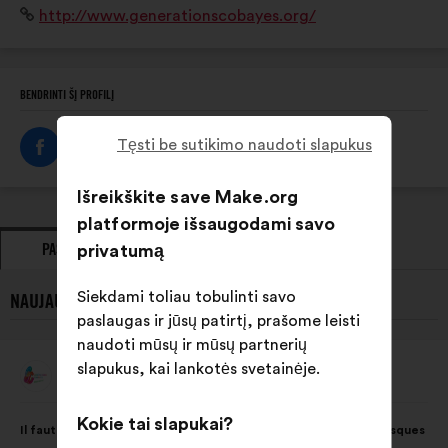
Interneto
http://www.generationscobayes.org/
sans culpabiliser, afin de rendre les jeunes acteurs de
svetainė:
leur santé !
BENDRINTI ŠĮ PROFILĮ
Tęsti be sutikimo naudoti slapukus
Išreikškite save Make.org
platformoje išsaugodami savo
PASIŪLYMAI
privatumą
POZICIJA
Siekdami toliau tobulinti savo
NAUJAUSI GÉNÉRATIONS COBAYES PASIŪLYMAI:
paslaugas ir jūsų patirtį, prašome leisti
naudoti mūsų ir mūsų partnerių
slapukus, kai lankotės svetainėje.
Générations Cobayes
Pasiūlymas:
Pasiūlymo
Balsai
Kokie tai slapukai?
Il faut sensibiliser les jeunes acteurs sans les culpabiliser aux risques
turinys:
pasiskirstė