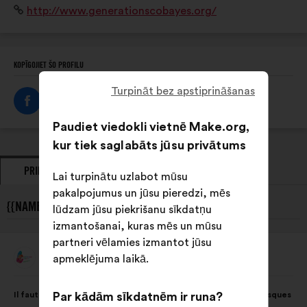
Interneta
http://www.generationscobayes.org/
sans culpabiliser, afin de rendre les jeunes acteurs de
vietne:
leur santé !
KOPĪGOJIET ŠO PROFILU
Turpināt bez apstiprināšanas
Paudiet viedokli vietnē Make.org,
kur tiek saglabāts jūsu privātums
PRIEKŠLIKUMI
VIEDOKĻI
Lai turpinātu uzlabot mūsu
pakalpojumus un jūsu pieredzi, mēs
{{NAME}} JAUNĀKIE PRIEKŠLIKUMI:
lūdzam jūsu piekrišanu sīkdatņu
izmantošanai, kuras mēs un mūsu
partneri vēlamies izmantot jūsu
Générations Cobayes
apmeklējuma laikā.
Priekšlikumu
iesniedza:
Priekšlikuma
Sadalījums
Il faut sensibiliser les jeunes acteurs sans les culpabiliser aux risques
Par kādām sīkdatnēm ir runa?
saturs:
ir