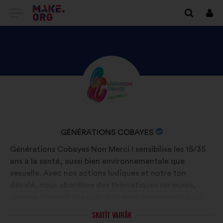
DOTIES
Piet
UZ
VIETNES
MAKE.ORG
APSKATIET
Biogrāfija:
SĀKUMLAPU
GÉNÉRATIONS
COBAYES
PROFILU
ORGANIZĀCIJAS
GÉNÉRATIONS COBAYES
NOSAUKUMS:
Générations Cobayes Non Merci ! sensibilise les 15/35
ans à la santé, aussi bien environnementale que
sexuelle. Avec nos actions ludiques et notre ton
décalé, nous abordons des thématiques sérieuses,
comme l’impact des polluants environnementaux sur
notre santé et notre environnement au quotidien ou
SKATĪT VAIRĀK
encore le consentement et la santé sexuelle durable,