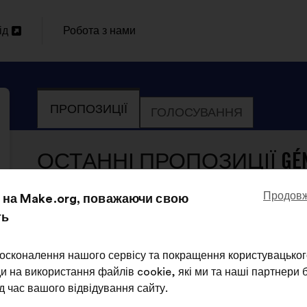
ід
Робота з нами
И
ПРОПОЗИЦІЇ
ГОЛОСУВАННЯ
ОСТАННІ ПРОПОЗИЦІЇ GÉNÉR
Продовж
на Make.org, поважаючи свою
ть
Générations Cobayes
Пропозиція
від:
Зміст
З
Il faut sensibiliser les jeunes acteurs sans le
осконалення нашого сервісу та покращення користувацьког
пропозиції:
розподілом:
alternatives saines pour les rendre acteurs 
и на використання файлів cookie, які ми та наші партнери
д час вашого відвідування сайту.