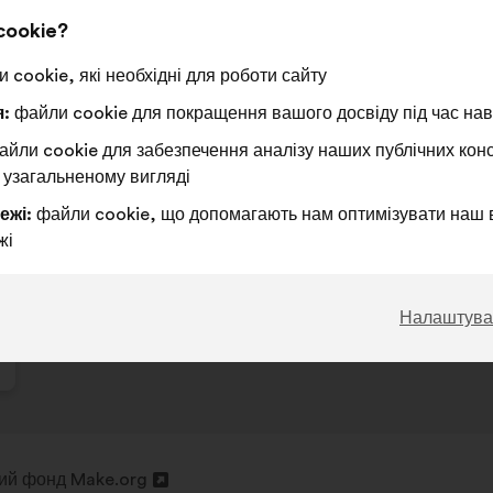
Ця
170 голо
cookie?
пропози
отримал
За
Ця
Утримуюся
Ця
68%
28%
 cookie, які необхідні для роботи сайту
:
пропозиція
:
пропозиція
:
файли cookie для покращення вашого досвіду під час наві
була
була
Чудова ідея
:
разів
19
Не маю чіткої ду
:
разів
оцінена
оцінена
Надто очевидно
:
разів
15
Незрозуміле
:
разів
йли cookie для забезпечення аналізу наших публічних конс
Реалістично
:
разів
45
Байдуже
:
разів
 узагальненому вигляді
ежі:
файли cookie, що допомагають нам оптимізувати наш 
жі
Опубліковано в
Comment améliorer ensemble la san
Налаштува
ий фонд Make.org