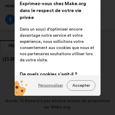
Exprimez-vous chez Make.org
PARTAGEZ CE PROFIL
dans le respect de votre vie
privée
Dans un souci d’optimiser encore
davantage notre service et votre
expérience, nous sollicitons votre
PROPOSITIONS
PRISES DE POSITION
consentement aux cookies que nous et
nos partenaires souhaitons utiliser lors
LES DERNIÈRES PROPOSITIONS DE GOODS TO KNOW :
de votre visite.
De quels cookies s’agit-il ?
Techniques :
des cookies
Personnaliser
Accepter
indispensables pour faire
fonctionner le site
Goods To Know n'a pas encore soumis de proposition
Préférences :
des cookies pour
sur Make.org.
améliorer votre expérience lors de