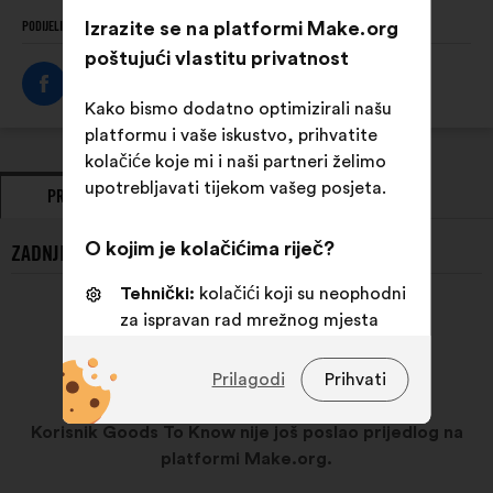
Izrazite se na platformi Make.org
PODIJELI OVAJ PROFIL
poštujući vlastitu privatnost
Kako bismo dodatno optimizirali našu
platformu i vaše iskustvo, prihvatite
kolačiće koje mi i naši partneri želimo
upotrebljavati tijekom vašeg posjeta.
PRIJEDLOZI
STAJALIŠTA
O kojim je kolačićima riječ?
ZADNJI PRIJEDLOZI KORISNIKA GOODS TO KNOW:
Tehnički:
kolačići koji su neophodni
za ispravan rad mrežnog mjesta
Osobne postavke:
kolačići kojima
Prilagodi
Prihvati
se poboljšava vaše iskustvo prilikom
pregledavanja mrežnog mjesta
Korisnik Goods To Know nije još poslao prijedlog na
Statistički:
kolačići kojima se
platformi Make.org.
skupno obogaćuje analiza naših