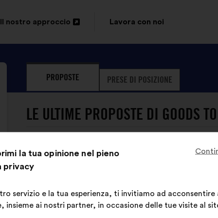
Il nostro approccio
Lavora con noi
Apri
in
un'altra
PROPOSTE
PRESE DI POSIZIONE
scheda
LE ULTIME PROPOSTE DI GOODS TO
Conti
imi la tua opinione nel pieno
a privacy
stro servizio e la tua esperienza, ti invitiamo ad acconsentire
Goods To Know non ha ancora pubb
 insieme ai nostri partner, in occasione delle tue visite al sit