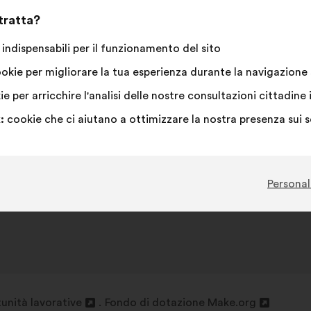
 tratta?
indispensabili per il funzionamento del sito
okie per migliorare la tua esperienza durante la navigazione s
e per arricchire l'analisi delle nostre consultazioni cittadi
:
cookie che ci aiutano a ottimizzare la nostra presenza sui 
Personal
unità lavorative
Fondo di dotazione Make.org
Apri