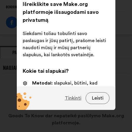
Išreikškite save Make.org
BENDRINTI ŠĮ PROFILĮ
platformoje išsaugodami savo
privatumą
Siekdami toliau tobulinti savo
paslaugas ir jūsų patirtį, prašome leisti
naudoti mūsų ir mūsų partnerių
PASIŪLYMAI
POZICIJA
slapukus, kai lankotės svetainėje.
NAUJAUSI GOODS TO KNOW PASIŪLYMAI:
Kokie tai slapukai?
Metodai:
slapukai, būtini, kad
svetainė veiktų
Tinkinti
Leisti
Nuostatos:
slapukai, skirti jūsų
patirčiai naršant svetainėje
pagerinti
Goods To Know dar nepateikė pasiūlymo Make.org
platformoje.
Statistika:
slapukai, skirti
apibendrintai konsultacijų su