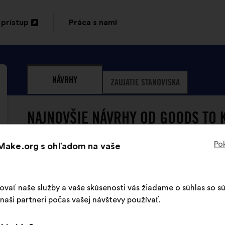
 prístup
Práca s nami
orenie
ej
NÁVRHY
ZAUJATIE STANOVISKA
te
NAJNOVŠIE NÁVRHY OD GOODS TO 
Pok
 Make.org s ohľadom na vaše
šovať naše služby a vaše skúsenosti vás žiadame o súhlas so 
aši partneri počas vašej návštevy používať.
Goods To Know zatiaľ nepredlo