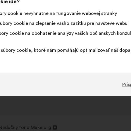
kie ide?
ory cookie nevyhnutné na fungovanie webovej stránky
úbory cookie na zlepšenie vášho zážitku pre návšteve webu
ory cookie na obohatenie analýzy vašich občianskych konzul
súbory cookie, ktoré nám pomáhajú optimalizovať náš dop
Pris
Nadačný fond Make.org
Otvorenie