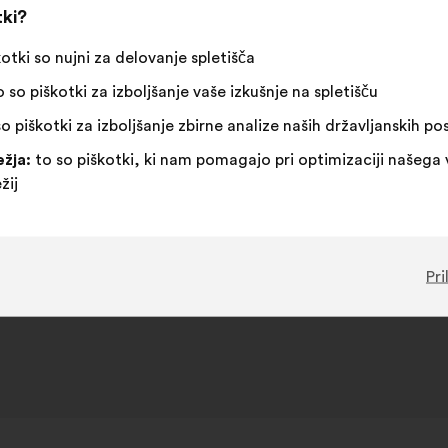
tki?
kotki so nujni za delovanje spletišča
 so piškotki za izboljšanje vaše izkušnje na spletišču
o piškotki za izboljšanje zbirne analize naših državljanskih p
žja:
to so piškotki, ki nam pomagajo pri optimizaciji našega 
žij
Pri