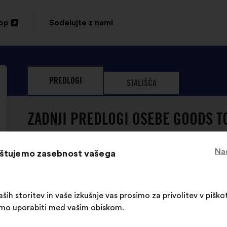
top
Sodelujte z nami
PREDLOGI
STALIŠČA
ZADNJI PREDLOGI OSEBE GOODS T
Nad
oštujemo zasebnost vašega
ših storitev in vaše izkušnje vas prosimo za privolitev v piškot
Oseba Goods To Know še ni odd
limo uporabiti med vašim obiskom.