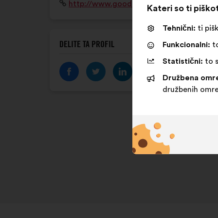
Spletišče:
http://www.goodstoknow.net/
Kateri so ti piško
Tehnični:
ti piš
DELITE TA PROFIL
Funkcionalni:
to
Statistični:
to s
Družbena omre
družbenih omre