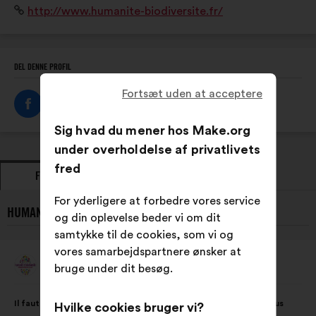
Websted:
http://www.humanite-biodiversite.fr/
Humanité et Biodiversité agit pour la nature partout,
pour tous et avec tous.
DEL DENNE PROFIL
Fortsæt uden at acceptere
Sig hvad du mener hos Make.org
under overholdelse af privatlivets
fred
FORSLAG
HOLDNINGER
For yderligere at forbedre vores service
HUMANITÉ ET BIODIVERSITÉ’S SENESTE FORSLAG:
og din oplevelse beder vi om dit
samtykke til de cookies, som vi og
vores samarbejdspartnere ønsker at
Humanité Et Biodiversité
bruge under dit besøg.
Forslag
fra:
Forslagets
Med
Il faut préserver la biodiversité partout, pour tous et avec tous
Hvilke cookies bruger vi?
indhold:
følgende