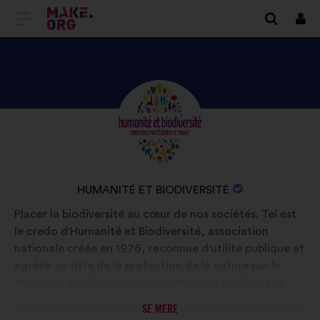
TILBAGE
Log
på
TIL
MAKE.ORG’S
STARTSIDE
SE
Biografi:
HUMANITÉ
ET
BIODIVERSITÉ’S
ORGANISATIONENS
HUMANITÉ ET BIODIVERSITÉ
PROFIL
NAVN:
Placer la biodiversité au cœur de nos sociétés. Tel est
le credo d'Humanité et Biodiversité, association
nationale créée en 1976, reconnue d'utilité publique et
agréée au titre de la protection de la nature par le
Ministère de l'Environnement. Présidée par Bernard
Chevassus-au-Louis, Hubert Reeves en était le
SE MERE
président d'honneur. Avec l’aide de ses adhérents,