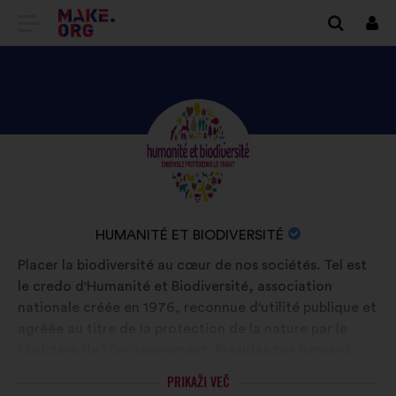
POJDI
Prij
NA
DOMAČO
STRAN
ODKRIJTE
Življenjepis:
MAKE.ORG
PROFIL
OSEBE
HUMANITÉ
IME
HUMANITÉ ET BIODIVERSITÉ
ET
ORGANIZACIJE:
Placer la biodiversité au cœur de nos sociétés. Tel est
BIODIVERSITÉ
le credo d'Humanité et Biodiversité, association
nationale créée en 1976, reconnue d'utilité publique et
agréée au titre de la protection de la nature par le
Ministère de l'Environnement. Présidée par Bernard
Chevassus-au-Louis, Hubert Reeves en était le
PRIKAŽI VEČ
président d'honneur. Avec l’aide de ses adhérents,