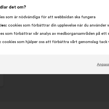
här
ndlar det om?
förslage
Jag
Det
Jag
Det
82%
12%
har
håller
här
är
här
es som är nödvändiga för att webbsidan ska fungera
fått:
med
förslaget
neutral
förslaget
Hjärtefråga
:
gånger
60
Ingen åsikt
:
gånger
ies:
cookies som förbättrar din upplevelse när du använder
:
har
:
har
Intetsägande
:
gånger
59
Jag förstår inte
:
gånger
betecknats
betecknats
Realistiskt
:
gånger
51
Jag bryr mig int
:
gånger
es som förbättrar vår analys av medborgarsamråden på ett 
som:
som:
:
cookies som hjälper oss att förbättra vårt genomslag tack 
Upplagt i
Comment protéger et restaurer ensemble
Anpas