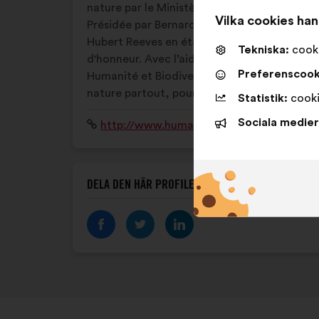
nature par le Ministère de l'Environnement.
Vilka cookies ha
Présidée par Bernard Chevassus-au-Louis,
Hubert Reeves en était le président
Tekniska:
cooki
d'honneur. Avec l’aide de ses adhérents,
Preferenscook
Humanité et Biodiversité agit pour la
nature partout, pour tous et avec tous.
Statistik:
cooki
Sociala medier
Webbplats:
http://www.humanite-biodiversite.fr/
DELA DEN HÄR PROFILEN