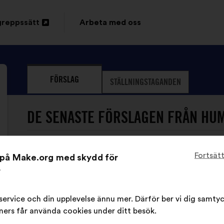
greppssätt
Arbeta med oss
FÖRSLAG
STÄLLNINGSTAGANDEN
DE SENASTE FÖRSLAGEN FRÅN HUM
Fortsät
t på Make.org med skydd för
Humanité Et Biodiversité
Förslag
r
från:
Innehållet
Fördelat
Il faut préserver la biodiversité partout, po
i
på:
r service och din upplevelse ännu mer. Därför ber vi dig samtyck
förslaget:
ers får använda cookies under ditt besök.
Det
340 rös