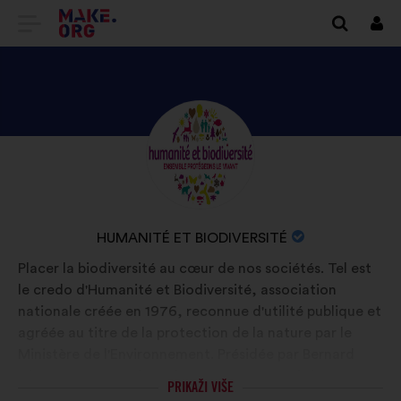
IDI
Prij
NA
POČETNU
STRANICU
OTKRIJTE
Biografija:
PLATFORME
PROFIL
MAKE.ORG
KORISNIKA
HUMANITÉ
NAZIV
HUMANITÉ ET BIODIVERSITÉ
ET
ORGANIZACIJE:
Placer la biodiversité au cœur de nos sociétés. Tel est
BIODIVERSITÉ
le credo d'Humanité et Biodiversité, association
nationale créée en 1976, reconnue d'utilité publique et
agréée au titre de la protection de la nature par le
Ministère de l'Environnement. Présidée par Bernard
Chevassus-au-Louis, Hubert Reeves en était le
PRIKAŽI VIŠE
président d'honneur. Avec l’aide de ses adhérents,