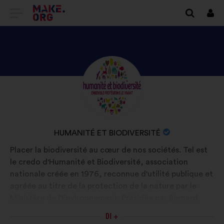
VAI
Conn
ALLA
HOME
PAGE
SCOPRI
Biografia:
DI
IL
MAKE.ORG
PROFILO
DI
NOME
HUMANITÉ ET BIODIVERSITÉ
HUMANITÉ
DELL'ORGANIZZAZIONE:
Placer la biodiversité au cœur de nos sociétés. Tel est
ET
le credo d'Humanité et Biodiversité, association
BIODIVERSITÉ
nationale créée en 1976, reconnue d'utilité publique et
agréée au titre de la protection de la nature par le
Ministère de l'Environnement. Présidée par Bernard
Chevassus-au-Louis, Hubert Reeves en était le
DI +
président d'honneur. Avec l’aide de ses adhérents,