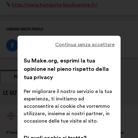
Sito
http://www.humanite-biodiversite.fr/
Humanité et Biodiversité agit pour la nature partout,
Internet:
pour tous et avec tous.
CONDIVIDI QUESTO PROFILO
Continua senza accettare
Su Make.org, esprimi la tua
opinione nel pieno rispetto della
PROPOSTE
tua privacy
PRESE DI POSIZIONE
Per migliorare il nostro servizio e la tua
LE ULTIME PROPOSTE DI HUMANITÉ ET BIODIVERSITÉ:
esperienza, ti invitiamo ad
acconsentire ai cookie che vorremmo
utilizzare, insieme ai nostri partner, in
Humanité Et Biodiversité
Proposta
occasione delle tue visite al sito.
di:
Contenuto
Così
Il faut préserver la biodiversité partout, pour tous et avec tous
della
ripartiti: