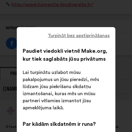
Interneta
http://www.humanite-biodiversite.fr/
Humanité et Biodiversité agit pour la nature partout,
vietne:
pour tous et avec tous.
KOPĪGOJIET ŠO PROFILU
Turpināt bez apstiprināšanas
Paudiet viedokli vietnē Make.org,
kur tiek saglabāts jūsu privātums
Lai turpinātu uzlabot mūsu
PRIEKŠLIKUMI
VIEDOKĻI
pakalpojumus un jūsu pieredzi, mēs
lūdzam jūsu piekrišanu sīkdatņu
{{NAME}} JAUNĀKIE PRIEKŠLIKUMI:
izmantošanai, kuras mēs un mūsu
partneri vēlamies izmantot jūsu
apmeklējuma laikā.
Humanité Et Biodiversité
Priekšlikumu
iesniedza:
Priekšlikuma
Sadalījums
Par kādām sīkdatnēm ir runa?
Il faut préserver la biodiversité partout, pour tous et avec tous
saturs:
ir