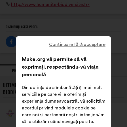
Site
http://www.humanite-biodiversite.fr/
Humanité et Biodiversité agit pour la nature partout,
internet:
pour tous et avec tous.
DISTRIBUIȚI ACEST PROFIL
Continuare fără acceptare
Make.org vă permite să vă
exprimați, respectându-vă viața
PROPUNERI
POZIȚII EXPRIMATE
personală
ULTIMELE PROPUNERI PREZENTATE DE HUMANITÉ ET
Din dorința de a îmbunătăți și mai mult
BIODIVERSITÉ:
serviciile pe care vi le oferim și
experiența dumneavoastră, vă solicităm
acordul privind modulele cookie pe
Humanité Et Biodiversité
care noi și partenerii noștri intenționăm
Propunere
făcută
să le utilizăm când navigați pe site.
de:
Conținutul
Cu